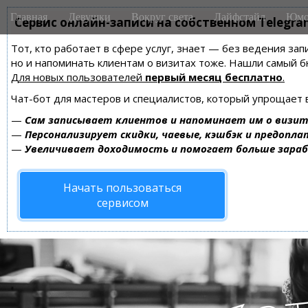
M
S
Главная
Девушки
Вокруг света
Лайфстайл
Юмо
k
Сервис онлайн-записи на собственном Telegra
a
i
i
Тот, кто работает в сфере услуг, знает — без ведения зап
p
n
но и напоминать клиентам о визитах тоже. Нашли самый
t
m
Для новых пользователей
первый месяц бесплатно
.
o
e
c
Чат-бот для мастеров и специалистов, который упрощает 
n
o
—
Сам записывает клиентов и напоминает им о визит
n
u
—
Персонализирует скидки, чаевые, кэшбэк и предопла
t
—
Увеличивает доходимость и помогает больше зара
e
n
Начать пользоваться
t
сервисом