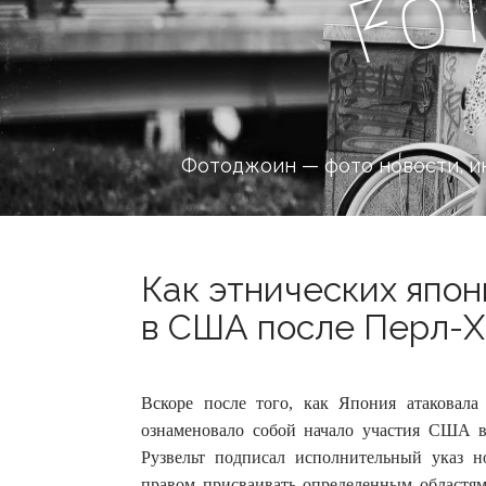
o
F
Фотоджоин — фото новости, и
Как этнических япон
в США после Перл-Х
Вскоре после того, как Япония атаковала
ознаменовало собой начало участия США 
Рузвельт подписал исполнительный указ 
правом присваивать определенным областям