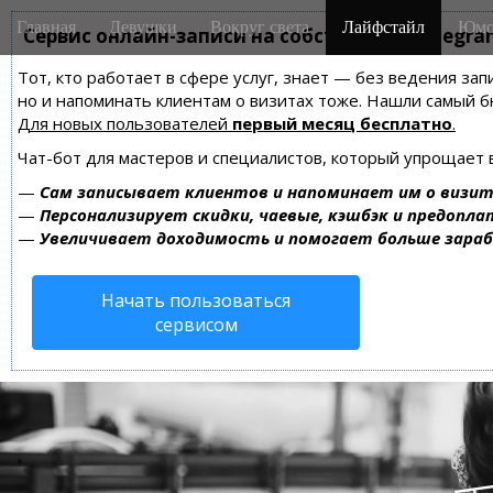
M
S
Главная
Девушки
Вокруг света
Лайфстайл
Юмо
k
Сервис онлайн-записи на собственном Telegra
a
i
i
Тот, кто работает в сфере услуг, знает — без ведения зап
p
n
но и напоминать клиентам о визитах тоже. Нашли самый
t
m
Для новых пользователей
первый месяц бесплатно
.
o
e
c
Чат-бот для мастеров и специалистов, который упрощает 
n
o
—
Сам записывает клиентов и напоминает им о визит
n
u
—
Персонализирует скидки, чаевые, кэшбэк и предопла
t
—
Увеличивает доходимость и помогает больше зара
e
n
Начать пользоваться
t
сервисом