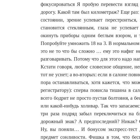
фокусироваться Я пробую перевести взгляд 
дорогу. Какой там был километраж? Еще раз:
состоянии, зрение успевает перестроиться,
становится стеклянным, глаза не успевае
окинуть приборы одним беглым взором, и т
Попробуйте умножить 18 на 3. В нормальном
это не то что бы сложно … ему это нафиг н
разговаривать. Потому что для этого надо нап
Кстати говоря, любое словесное общение, не
тот не уснет; а во-вторых: если в салоне пов
пора останавливаться, хотя кажется, что м
регистратору): сперва повисла тишина в сал
всего бодрит не просто пустая болтовня, а б
или какой-нибудь холивар. Так что запасае
три раза подряд забыл переключиться на 
дорожный знак? А предпоследний? Никак? 
Ну, вы поняли… И бонусом экспресс-тест д
предмет сонливости. Фишка в том, что бес