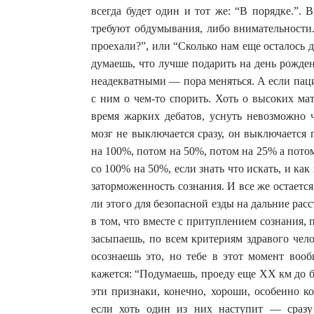
всегда будет один и тот же: “В порядке.”. 
требуют обдумывания, либо внимательности.
проехали?”, или “Сколько нам еще осталось д
думаешь, что лучше подарить на день рожде
неадекватными — пора меняться. А если паци
с ним о чем-то спорить. Хоть о высоких мат
время жарких дебатов, уснуть невозможно ч
мозг не выключается сразу, он выключается
на 100%, потом на 50%, потом на 25% а пото
со 100% на 50%, если знать что искать, и как
заторможенность сознания. И все же остается
ли этого для безопасной езды на дальние рас
в том, что вместе с притуплением сознания, 
засыпаешь, по всем критериям здравого чело
осознаешь это, но тебе в этот момент воо
кажется: “Подумаешь, проеду еще XX км до 
эти признаки, конечно, хороши, особенно ко
если хоть один из них наступит — сразу 