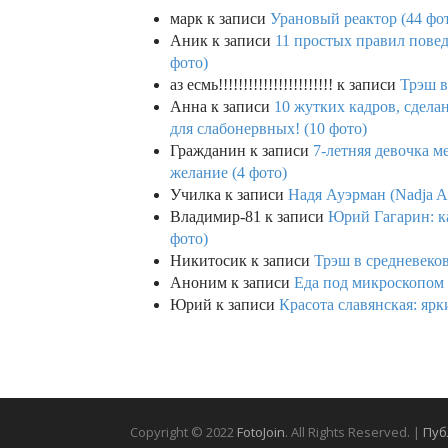
марк
к записи
Урановый реактор (44 фо
Аник
к записи
11 простых правил повед
фото)
аз есмь!!!!!!!!!!!!!!!!!!!!!!!
к записи
Трэш в
Анна
к записи
10 жутких кадров, сдел
для слабонервных! (10 фото)
Гражданин
к записи
7-летняя девочка м
желание (4 фото)
Училка
к записи
Надя Ауэрман (Nadja Au
Владимир-81
к записи
Юрий Гагарин: ка
фото)
Никитосик
к записи
Трэш в средневеков
Аноним
к записи
Еда под микроскопом 
Юрий
к записи
Красота славянская: яр
Copyright © 2022
FotoJoin
. All Rights Reserved. |
Пуб