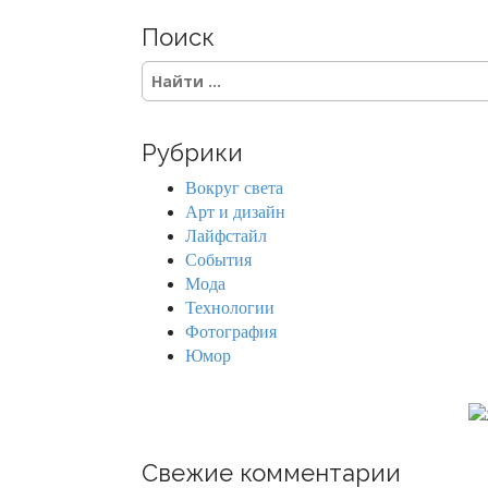
Поиск
S
e
a
r
Рубрики
c
h
Вокруг света
f
Арт и дизайн
o
Лайфстайл
r
События
:
Мода
Технологии
Фотография
Юмор
Свежие комментарии