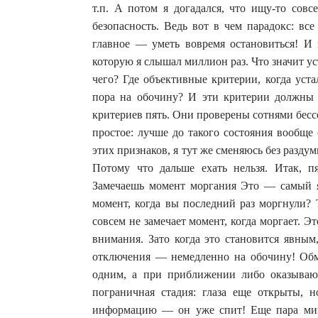
т.п. А потом я догадался, что ищу-то сов
безопасность. Ведь вот в чем парадокс: вс
главное — уметь вовремя остановиться! И 
которую я слышал миллион раз. Что значит ус
чего? Где объективные критерии, когда уст
пора на обочину? И эти критерии должны
критериев пять. Они проверены сотнями бесс
простое: лучше до такого состояния вообще 
этих признаков, я тут же сменяюсь без раздум
Потому что дальше ехать нельзя. Итак, пя
Замечаешь момент моргания Это — самый 
момент, когда вы последний раз моргнули? 
совсем не замечает момент, когда моргает. Э
внимания. Зато когда это становится явным
отключения — немедленно на обочину! Обм
одним, а при приближении либо оказывают
пограничная стадия: глаза еще открыты, 
информацию — он уже спит! Еще пара мину