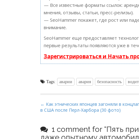
— Все известные форматы ссылок: арендн
мнения, отзывы, статьи, пресс-релизы).
— SeoHammer покажет, где рост или паде
внимание.
SeoHammer еще предоставляет техноло
первые результаты появляются уже в теч
Зарегистрироваться и Начать п
Tags:
аварии
авария
безопасность
водит
P
← Как этнических японцев загоняли в концла
в США после Перл-Харбора (30 фото)
o
s
t
1 comment for “
Пять при
n
даже опытному автомобили