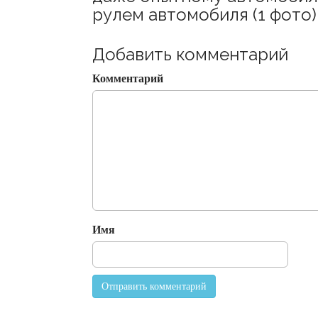
a
рулем автомобиля (1 фото)
v
i
Добавить комментарий
g
Комментарий
a
t
i
o
n
Имя