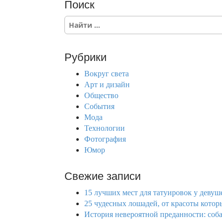
Поиск
S
e
a
r
Рубрики
c
h
Вокруг света
f
Арт и дизайн
o
Общество
r
События
:
Мода
Технологии
Фотография
Юмор
Свежие записи
15 лучших мест для татуировок у девуше
25 чудесных лошадей, от красоты котор
История невероятной преданности: соба