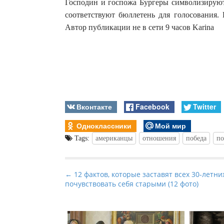
Господин и госпожа Бургеры символизирую
соответствуют бюллетень для голосования
Автор публикации не в сети 9 часов Karina
Вконтакте
Facebook
Twitter
Одноклассники
Мой мир
Tags:
американцы
отношения
победа
по
P
← 12 фактов, которые заставят всех 30-летни
почувствовать себя старыми (12 фото)
o
s
t