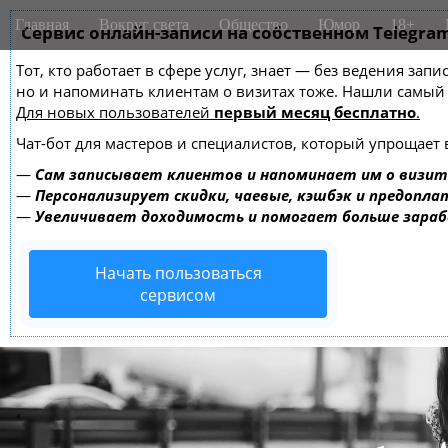
M
S
Главная
Вокруг света
Общество
Юмор
18+
k
Сервис онлайн-записи на собственном Telegra
a
i
i
Тот, кто работает в сфере услуг, знает — без ведения зап
p
n
но и напоминать клиентам о визитах тоже. Нашли самы
t
m
Для новых пользователей
первый месяц бесплатно
.
o
e
c
Чат-бот для мастеров и специалистов, который упрощает 
o
n
—
Сам записывает клиентов и напоминает им о визит
n
u
—
Персонализирует скидки, чаевые, кэшбэк и предопла
t
—
Увеличивает доходимость и помогает больше зара
e
n
Начать пользоваться
t
сервисом