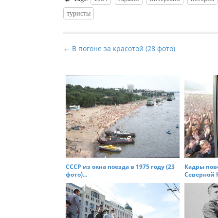
туристы
P
← В погоне за красотой (28 фото)
o
s
t
n
a
v
i
g
a
СССР из окна поезда в 1975 году (23
Кадры пов
t
фото)...
Северной К
i
o
n