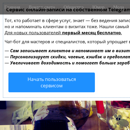
M
S
Главная
Вокруг света
Общество
Юмор
Мода
k
Сервис онлайн-записи на собственном Telegra
a
i
i
Тот, кто работает в сфере услуг, знает — без ведения зап
p
n
но и напоминать клиентам о визитах тоже. Нашли самы
t
m
Для новых пользователей
первый месяц бесплатно
.
o
e
c
Чат-бот для мастеров и специалистов, который упрощает 
o
n
—
Сам записывает клиентов и напоминает им о визит
n
u
—
Персонализирует скидки, чаевые, кэшбэк и предопла
t
—
Увеличивает доходимость и помогает больше зара
e
n
Начать пользоваться
t
сервисом