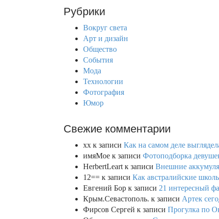
r
Рубрики
c
h
Вокруг света
f
Арт и дизайн
o
Общество
r
События
:
Мода
Технологии
Фотография
Юмор
Свежие комментарии
xx
к записи
Как на самом деле выглядел
имяМое
к записи
Фотоподборка девушек
HerbertLeart
к записи
Внешние аккумулят
12==
к записи
Как австралийские школь
Евгений Бор
к записи
21 интересный фа
Крым.Севастополь.
к записи
Артек сего
Фирсов Сергей
к записи
Прогулка по О