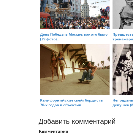
День Победы в Москве: как это было
Предшест
(39 фото)...
тренажеров
Калифорнийские скейтбордисты
Неподдель
70-х годов в объектив...
девушек (8 
Добавить комментарий
Комментарий