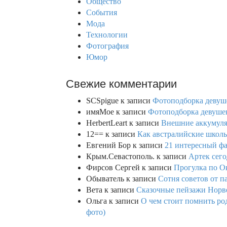
Общество
r
События
:
Мода
Технологии
Фотография
Юмор
Свежие комментарии
SCSpigue
к записи
Фотоподборка девуш
имяМое
к записи
Фотоподборка девушек
HerbertLeart
к записи
Внешние аккумулят
12==
к записи
Как австралийские школь
Евгений Бор
к записи
21 интересный фа
Крым.Севастополь.
к записи
Артек сего
Фирсов Сергей
к записи
Прогулка по О
Обыватель
к записи
Сотня советов от п
Вета
к записи
Сказочные пейзажи Норве
Ольга
к записи
О чем стоит помнить род
фото)