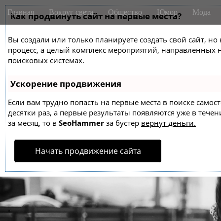
M
S
Главная
Вокруг света
Общество
Юмор
Мода
k
Как продвинуть сайт на первые места?
a
i
i
p
Вы создали или только планируете создать свой сайт, но 
n
t
процесс, а целый комплекс мероприятий, направленных 
m
o
поисковых системах.
e
c
o
n
Ускорение продвижения
n
u
t
Если вам трудно попасть на первые места в поиске само
десятки раз, а первые результаты появляются уже в течен
e
за месяц, то в
SeoHammer
за бустер
вернут деньги.
n
t
Начать продвижение сайта