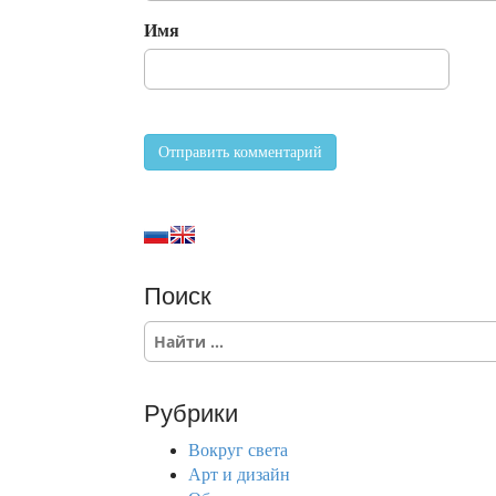
Имя
Поиск
S
e
a
r
Рубрики
c
h
Вокруг света
f
Арт и дизайн
o