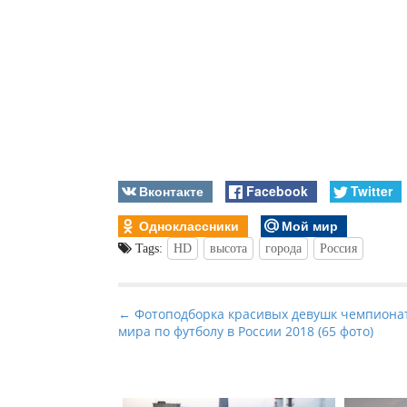
Вконтакте
Facebook
Twitter
Одноклассники
Мой мир
Tags:
HD
высота
города
Россия
P
← Фотоподборка красивых девушк чемпиона
мира по футболу в России 2018 (65 фото)
o
s
t