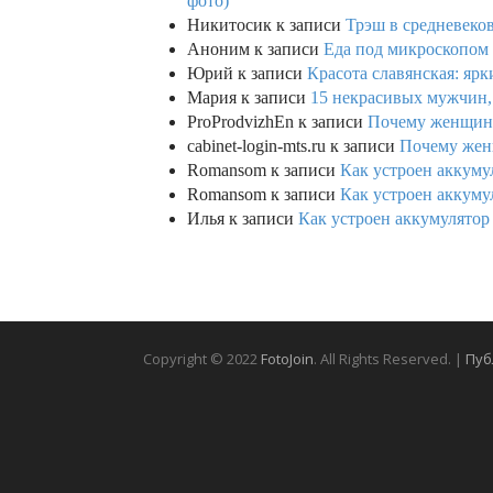
фото)
Никитосик
к записи
Трэш в средневеков
Аноним
к записи
Еда под микроскопом 
Юрий
к записи
Красота славянская: яр
Мария
к записи
15 некрасивых мужчин,
ProProdvizhEn
к записи
Почему женщины 
cabinet-login-mts.ru
к записи
Почему женщ
Romansom
к записи
Как устроен аккумул
Romansom
к записи
Как устроен аккумул
Илья
к записи
Как устроен аккумулятор 
Copyright © 2022
FotoJoin
. All Rights Reserved. |
Пуб