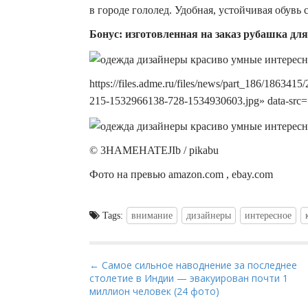
в городе гололед. Удобная, устойчивая обувь 
Бонус: изготовленная на заказ рубашка дл
https://files.adme.ru/files/news/part_186/186
215-1532966138-728-1534930603.jpg» data-src=
© 3HAMEHATEJIb / pikabu
Фото на превью amazon.com , ebay.com
Tags:
внимание
дизайнеры
интересное
P
← Самое сильное наводнение за последнее
столетие в Индии — эвакуирован почти 1
o
миллион человек (24 фото)
s