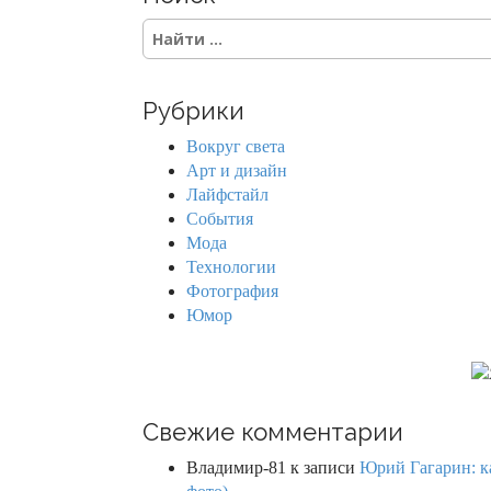
S
e
a
r
Рубрики
c
h
Вокруг света
f
Арт и дизайн
o
Лайфстайл
r
События
:
Мода
Технологии
Фотография
Юмор
Свежие комментарии
Владимир-81
к записи
Юрий Гагарин: ка