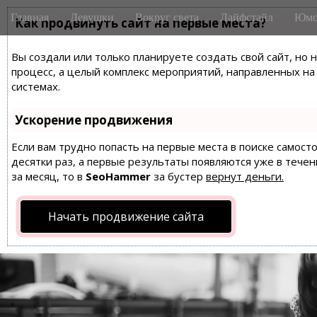
M
S
Главная
Девушки
Вокруг света
Лайфстайл
Юмо
k
Как продвинуть сайт на первые места?
a
i
i
p
Вы создали или только планируете создать свой сайт, но 
n
t
процесс, а целый комплекс мероприятий, направленных н
m
o
системах.
e
c
n
o
Ускорение продвижения
n
u
t
Если вам трудно попасть на первые места в поиске самос
десятки раз, а первые результаты появляются уже в течен
e
за месяц, то в
SeoHammer
за бустер
вернут деньги.
n
t
Начать продвижение сайта