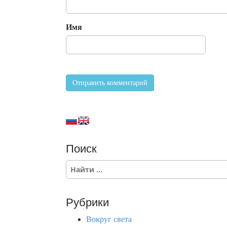
Имя
Поиск
S
e
a
r
Рубрики
c
h
Вокруг света
f