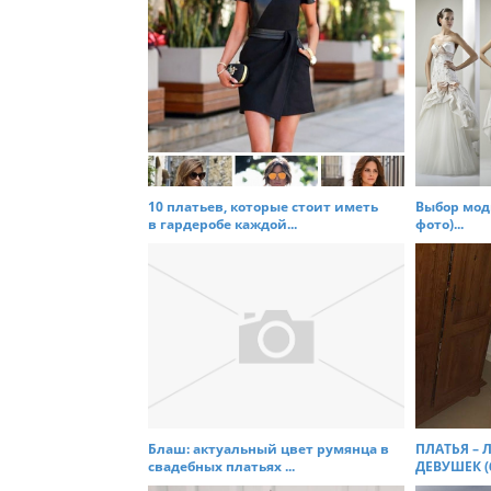
t
n
a
v
i
g
a
t
10 платьев, которые стоит иметь
Выбор модн
в гардеробе каждой...
фото)...
i
o
n
Блаш: актуальный цвет румянца в
ПЛАТЬЯ –
свадебных платьях ...
ДЕВУШЕК (6