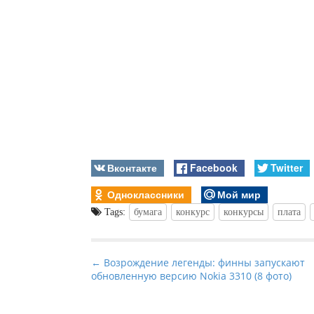
Вконтакте
Facebook
Twitter
Одноклассники
Мой мир
Tags:
бумага
конкурс
конкурсы
плата
P
← Возрождение легенды: финны запускают
обновленную версию Nokia 3310 (8 фото)
o
s