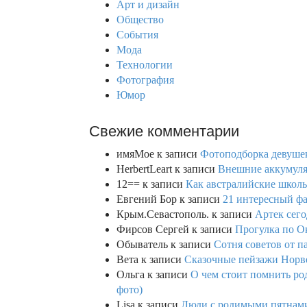
Арт и дизайн
o
Общество
r
События
:
Мода
Технологии
Фотография
Юмор
Свежие комментарии
имяМое
к записи
Фотоподборка девушек
HerbertLeart
к записи
Внешние аккумулят
12==
к записи
Как австралийские школь
Евгений Бор
к записи
21 интересный фа
Крым.Севастополь.
к записи
Артек сего
Фирсов Сергей
к записи
Прогулка по О
Обыватель
к записи
Сотня советов от п
Вета
к записи
Сказочные пейзажи Норве
Ольга
к записи
О чем стоит помнить род
фото)
Lisa
к записи
Люди с родимыми пятнами,