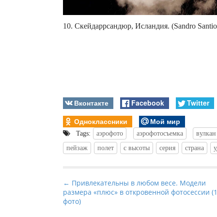
10. Скейдаррсандюр, Исландия. (Sandro Santiol
Вконтакте
Facebook
Twitter
Одноклассники
Мой мир
Tags:
аэрофото
аэрофотосъемка
вулкан
пейзаж
полет
с высоты
серия
страна
у
P
← Привлекательны в любом весе. Модели
размера «плюс» в откровенной фотосессии (
o
фото)
s