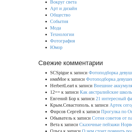
Вокруг света
f
Арт и дизайн
o
Общество
r
События
:
Мода
Технологии
Фотография
Юмор
Свежие комментарии
SCSpigue
к записи
Фотоподборка девуш
имяМое
к записи
Фотоподборка девушек
HerbertLeart
к записи
Внешние аккумулят
12==
к записи
Как австралийские школь
Евгений Бор
к записи
21 интересный фа
Крым.Севастополь.
к записи
Артек сего
Фирсов Сергей
к записи
Прогулка по О
Обыватель
к записи
Сотня советов от п
Вета
к записи
Сказочные пейзажи Норве
Ольга
к записи
О чем стоит помнить род