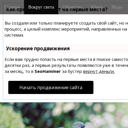
M
S
Главная
Вокруг света
Общество
Юмор
Мода
k
Как продвинуть сайт на первые места?
a
i
i
p
Вы создали или только планируете создать свой сайт, но 
n
t
процесс, а целый комплекс мероприятий, направленных н
m
o
системах.
e
c
n
o
Ускорение продвижения
n
u
t
Если вам трудно попасть на первые места в поиске самос
десятки раз, а первые результаты появляются уже в течен
e
за месяц, то в
SeoHammer
за бустер
вернут деньги.
n
t
Начать продвижение сайта