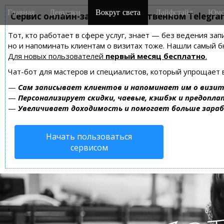
M
S
Главная
Девушки
Вокруг света
Лайфстайл
Юмо
k
Сервис онлайн-записи на собственном Telegra
a
i
i
Тот, кто работает в сфере услуг, знает — без ведения зап
p
n
но и напоминать клиентам о визитах тоже. Нашли самый
t
m
Для новых пользователей
первый месяц бесплатно
.
o
e
c
Чат-бот для мастеров и специалистов, который упрощает 
n
o
—
Сам записывает клиентов и напоминает им о визит
n
u
—
Персонализирует скидки, чаевые, кэшбэк и предопла
t
—
Увеличивает доходимость и помогает больше зара
e
n
Начать пользоваться
t
сервисом