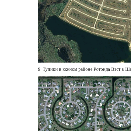
9. Тупики в южном районе Ротонда Вэст в Ша