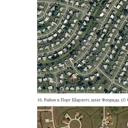
16. Район в Порт Шарлотт, штат Флорида. (© 