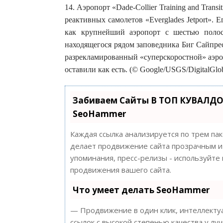
14. Аэропорт «Dade-Collier Training and Trans
реактивных самолетов «Everglades Jetport». Е
как крупнейший аэропорт с шестью полос
находящегося рядом заповедника Биг Сайпрес
разрекламированный «суперскоростной» аэро
оставили как есть. (© Google/USGS/DigitalGlo
Забиваем Сайты В ТОП КУВАЛДО
SeoHammer
Каждая ссылка анализируется по трем па
делает продвижение сайта прозрачным и 
упоминания, пресс-релизы - используйт
продвижения вашего сайта.
Что умеет делать SeoHammer
— Продвижение в один клик, интеллектуа
ссылок с высокой степенью качества у лу