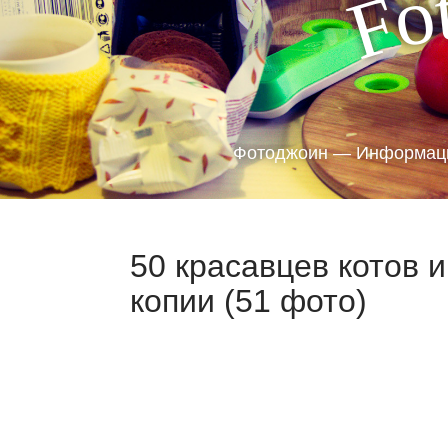
o
F
Фотоджоин — Информаци
50 красавцев котов 
копии (51 фото)