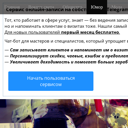
M
S
Главная
Вокруг света
Общество
Юмор
Мода
k
Сервис онлайн-записи на собственном Telegra
a
i
i
Тот, кто работает в сфере услуг, знает — без ведения зап
p
n
но и напоминать клиентам о визитах тоже. Нашли самы
t
m
Для новых пользователей
первый месяц бесплатно
.
o
e
c
Чат-бот для мастеров и специалистов, который упрощает 
o
n
—
Сам записывает клиентов и напоминает им о визит
n
u
—
Персонализирует скидки, чаевые, кэшбэк и предопла
t
—
Увеличивает доходимость и помогает больше зара
e
n
Начать пользоваться
t
сервисом