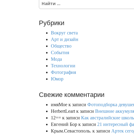
S
e
a
r
Рубрики
c
h
Вокруг света
f
Арт и дизайн
o
Общество
r
События
:
Мода
Технологии
Фотография
Юмор
Свежие комментарии
имяМое
к записи
Фотоподборка девушек
HerbertLeart
к записи
Внешние аккумулят
12==
к записи
Как австралийские школь
Евгений Бор
к записи
21 интересный фа
Крым.Севастополь.
к записи
Артек сего