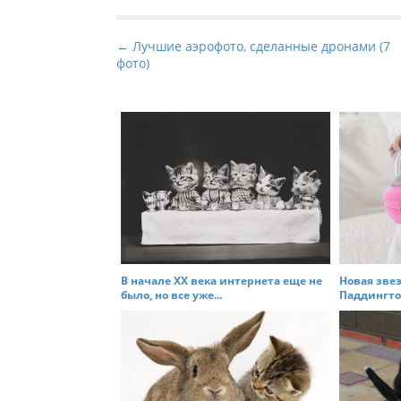
P
← Лучшие аэрофото, сделанные дронами (7
фото)
o
s
t
n
a
v
i
g
a
t
В начале XX века интернета еще не
Новая звез
было, но все уже...
Паддингтон
i
o
n