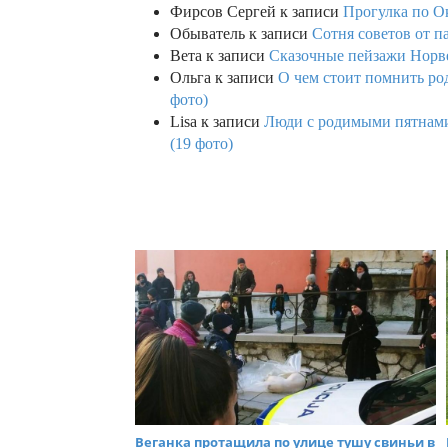
Фирсов Сергей
к записи
Прогулка по О
Обыватель
к записи
Сотня советов от п
Вета
к записи
Сказочные пейзажи Норве
Ольга
к записи
О чем стоит помнить род
фото)
Lisa
к записи
Люди с родимыми пятнами,
(19 фото)
Веганка протащила по улице тушу свиньи в