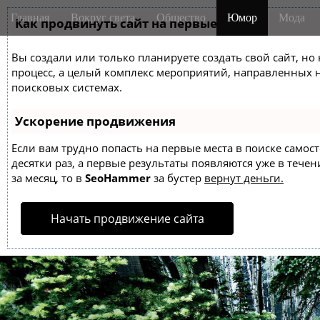
M
S
Главная
Вокруг света
Общество
Юмор
Мода
k
Как продвинуть сайт на первые места?
a
i
i
p
Вы создали или только планируете создать свой сайт, но 
n
t
процесс, а целый комплекс мероприятий, направленных 
m
o
поисковых системах.
e
c
o
n
Ускорение продвижения
n
u
t
Если вам трудно попасть на первые места в поиске само
десятки раз, а первые результаты появляются уже в течен
e
за месяц, то в
SeoHammer
за бустер
вернут деньги.
n
t
Начать продвижение сайта