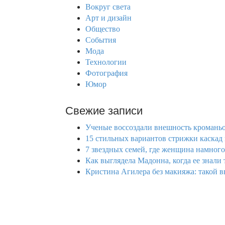
h
Вокруг света
f
Арт и дизайн
o
Общество
r
События
:
Мода
Технологии
Фотография
Юмор
Свежие записи
Ученые воссоздали внешность кроманьо
15 стильных вариантов стрижки каскад н
7 звездных семей, где женщина намного
Как выглядела Мадонна, когда ее знали 
Кристина Агилера без макияжа: такой вы