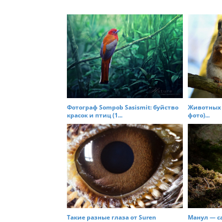
s
t
n
a
v
i
g
a
t
Фотограф Sompob Sasismit: буйство
Животных 
красок и птиц (1...
фото)...
i
o
n
Такие разные глаза от Suren
Манул — с