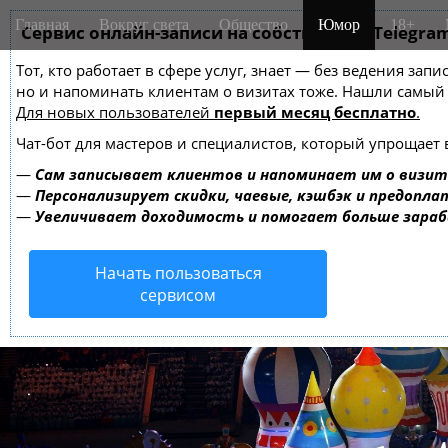
M
S
Главная
Вокруг света
Общество
Юмор
18+
k
Сервис онлайн-записи на собственном Telegra
a
i
i
Тот, кто работает в сфере услуг, знает — без ведения зап
p
n
но и напоминать клиентам о визитах тоже. Нашли самы
t
m
Для новых пользователей
первый месяц бесплатно
.
o
e
c
Чат-бот для мастеров и специалистов, который упрощает 
o
n
—
Сам записывает клиентов и напоминает им о визит
n
u
—
Персонализирует скидки, чаевые, кэшбэк и предопла
t
—
Увеличивает доходимость и помогает больше зара
e
n
Начать пользоваться
t
сервисом