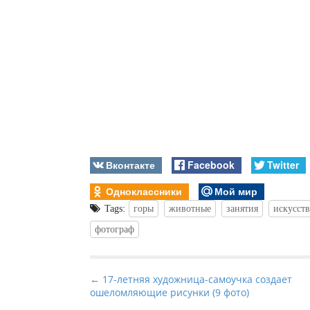
Вконтакте
Facebook
Twitter
Одноклассники
Мой мир
Tags:
горы
животные
занятия
искусст
фотограф
P
← 17-летняя художница-самоучка создает
ошеломляющие рисунки (9 фото)
o