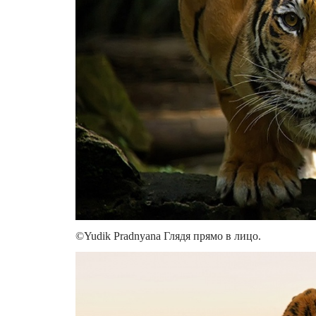
©Yudik Pradnyana Глядя прямо в лицо.