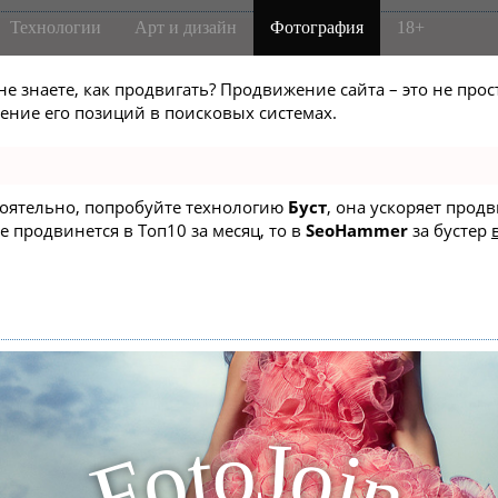
Технологии
Арт и дизайн
Фотография
18+
не знаете, как продвигать? Продвижение сайта – это не про
ние его позиций в поисковых системах.
стоятельно, попробуйте технологию
Буст
, она ускоряет прод
е продвинется в Топ10 за месяц, то в
SeoHammer
за бустер
J
o
t
o
o
i
F
n