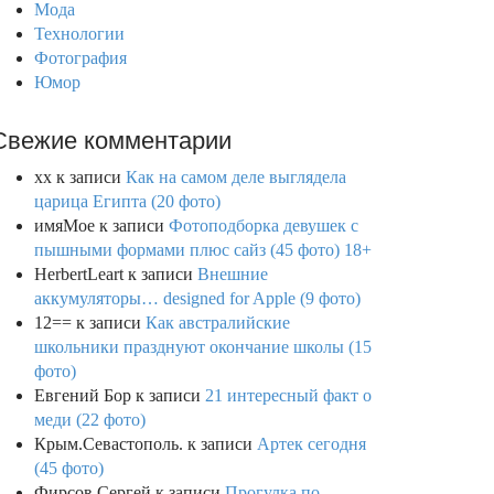
Мода
Технологии
Фотография
Юмор
Свежие комментарии
xx
к записи
Как на самом деле выглядела
царица Египта (20 фото)
имяМое
к записи
Фотоподборка девушек с
пышными формами плюс сайз (45 фото) 18+
HerbertLeart
к записи
Внешние
аккумуляторы… designed for Apple (9 фото)
12==
к записи
Как австралийские
школьники празднуют окончание школы (15
фото)
Евгений Бор
к записи
21 интересный факт о
меди (22 фото)
Крым.Севастополь.
к записи
Артек сегодня
(45 фото)
Фирсов Сергей
к записи
Прогулка по