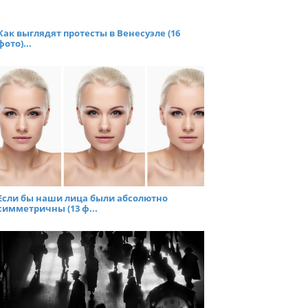
Как выглядят протесты в Венесуэле (16
фото)...
Если бы наши лица были абсолютно
симметричны (13 ф...