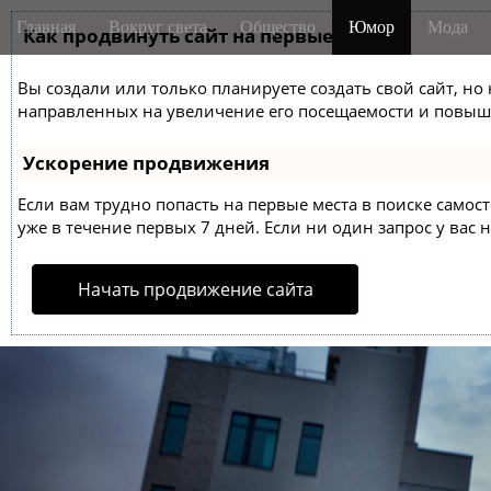
M
S
Главная
Вокруг света
Общество
Юмор
Мода
k
Как продвинуть сайт на первые места?
a
i
i
p
Вы создали или только планируете создать свой сайт, но 
n
t
направленных на увеличение его посещаемости и повыше
m
o
e
c
Ускорение продвижения
o
n
n
Если вам трудно попасть на первые места в поиске само
u
t
уже в течение первых 7 дней. Если ни один запрос у вас н
e
n
Начать продвижение сайта
t