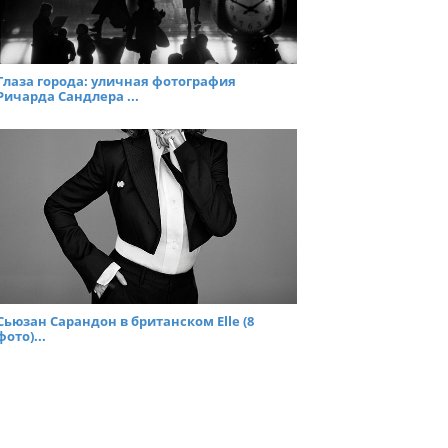
Глаза города: уличная фотография
Ричарда Сандлера ...
Сьюзан Сарандон в британском Elle (8
фото)...