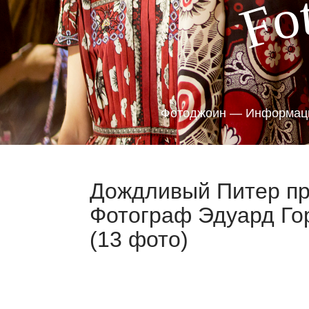
o
F
Фотоджоин — Информаци
Дождливый Питер п
Фотограф Эдуард Гор
(13 фото)