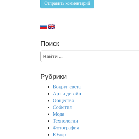
Поиск
S
e
a
r
Рубрики
c
h
Вокруг света
f
Арт и дизайн
o
Общество
r
События
:
Мода
Технологии
Фотография
Юмор