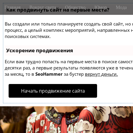
M
S
Главная
Вокруг света
Общество
Юмор
Мода
k
Как продвинуть сайт на первые места?
a
i
i
p
Вы создали или только планируете создать свой сайт, но 
n
t
процесс, а целый комплекс мероприятий, направленных 
m
o
поисковых системах.
e
c
o
n
Ускорение продвижения
n
u
t
Если вам трудно попасть на первые места в поиске само
десятки раз, а первые результаты появляются уже в течен
e
за месяц, то в
SeoHammer
за бустер
вернут деньги.
n
t
Начать продвижение сайта