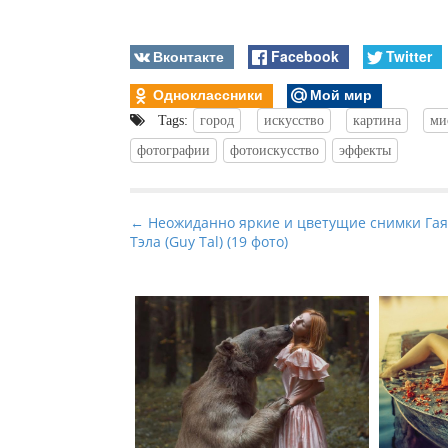
Вконтакте
Facebook
Twitter
Одноклассники
Мой мир
Tags:
город
искусство
картина
ми
фотографии
фотоискусство
эффекты
P
← Неожиданно яркие и цветущие снимки Гая
Тэла (Guy Tal) (19 фото)
o
s
t
n
a
v
i
g