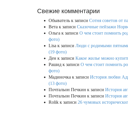
Свежие комментарии
Обыватель
к записи
Сотня советов от п
Вета
к записи
Сказочные пейзажи Норве
Ольга
к записи
О чем стоит помнить род
фото)
Lisa
к записи
Люди с родимыми пятнами,
(19 фото)
Ден
к записи
Какое жилье можно купить 
Рашид
к записи
О чем стоит помнить ро
фото)
Мадиночка
к записи
История любви Адр
(13 фото)
Почтальон Печкин
к записи
История ав
Почтальон Печкин
к записи
История ав
Rolik
к записи
26 чумовых исторических