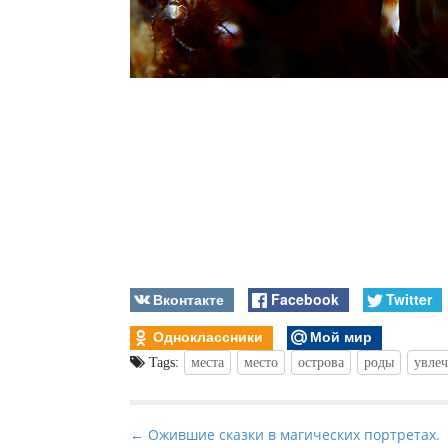
Вконтакте
Facebook
Twitter
Одноклассники
Мой мир
Tags:
места
место
острова
роды
увле
P
← Ожившие сказки в магических портретах.