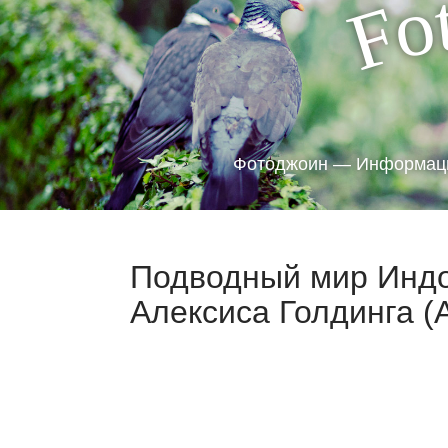
o
F
Фотоджоин — Информаци
Подводный мир Инд
Алексиса Голдинга (A