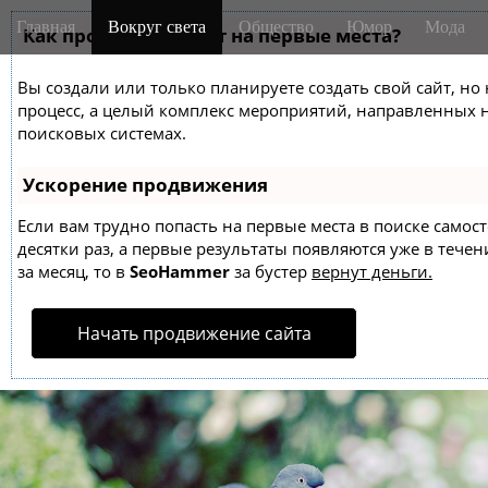
M
S
Главная
Вокруг света
Общество
Юмор
Мода
k
Как продвинуть сайт на первые места?
a
i
i
p
Вы создали или только планируете создать свой сайт, но 
n
t
процесс, а целый комплекс мероприятий, направленных 
m
o
поисковых системах.
e
c
o
n
Ускорение продвижения
n
u
t
Если вам трудно попасть на первые места в поиске само
десятки раз, а первые результаты появляются уже в течен
e
за месяц, то в
SeoHammer
за бустер
вернут деньги.
n
t
Начать продвижение сайта