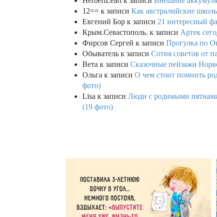
HerbertLeart
к записи
Внешние аккумулят
12==
к записи
Как австралийские школь
Евгений Бор
к записи
21 интересный фа
Крым.Севастополь.
к записи
Артек сего
Фирсов Сергей
к записи
Прогулка по О
Обыватель
к записи
Сотня советов от п
Вета
к записи
Сказочные пейзажи Норве
Ольга
к записи
О чем стоит помнить род
фото)
Lisa
к записи
Люди с родимыми пятнами,
(19 фото)