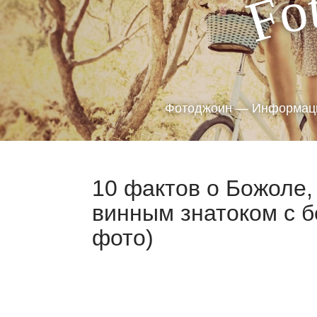
o
F
Фотоджоин — Информаци
10 фактов о Божоле,
винным знатоком с б
фото)