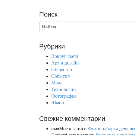
Поиск
S
e
a
r
Рубрики
c
h
Вокруг света
f
Арт и дизайн
o
Общество
r
События
:
Мода
Технологии
Фотография
Юмор
Свежие комментарии
имяМое
к записи
Фотоподборка девушек