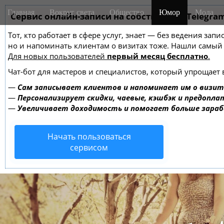
M
S
Главная
Вокруг света
Общество
Юмор
Мода
k
Сервис онлайн-записи на собственном Telegra
a
i
i
Тот, кто работает в сфере услуг, знает — без ведения зап
p
n
но и напоминать клиентам о визитах тоже. Нашли самы
t
m
Для новых пользователей
первый месяц бесплатно
.
o
e
c
Чат-бот для мастеров и специалистов, который упрощает 
o
n
—
Сам записывает клиентов и напоминает им о визит
n
u
—
Персонализирует скидки, чаевые, кэшбэк и предопла
t
—
Увеличивает доходимость и помогает больше зара
e
n
Начать пользоваться
t
сервисом