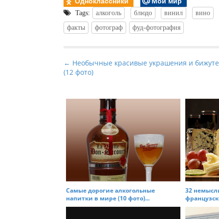
Одноклассники
Мой мир
Tags:
алкоголь
блюдо
винил
вино
факты
фотограф
фуд-фотография
P
← Необычные красивые украшения и бижут
(12 фото)
o
s
t
n
a
v
i
g
a
t
Самые дорогие алкогольные
32 немысл
напитки в мире (10 фото)...
французско
i
o