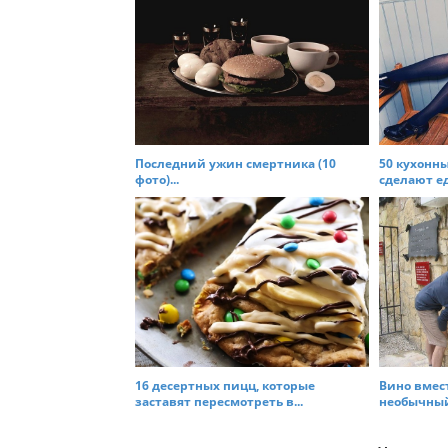
n
Последний ужин смертника (10
50 кухонны
фото)...
сделают ед
16 десертных пицц, которые
Вино вмес
заставят пересмотреть в...
необычный 