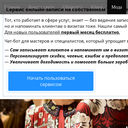
M
S
Главная
Вокруг света
Общество
Юмор
Мода
k
Сервис онлайн-записи на собственном Telegra
a
i
i
Тот, кто работает в сфере услуг, знает — без ведения зап
p
n
но и напоминать клиентам о визитах тоже. Нашли самы
t
m
Для новых пользователей
первый месяц бесплатно
.
o
e
c
Чат-бот для мастеров и специалистов, который упрощает 
o
n
—
Сам записывает клиентов и напоминает им о визит
n
u
—
Персонализирует скидки, чаевые, кэшбэк и предопла
t
—
Увеличивает доходимость и помогает больше зара
e
n
Начать пользоваться
t
сервисом