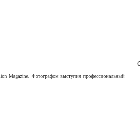
f
o
r
:
shion Magazine. Фотографом выступил профессиональный