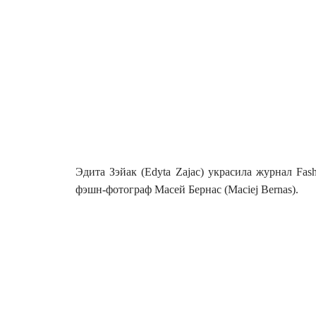
Эдита Зэйак (Edyta Zajac) украсила журнал Fa
фэшн-фотограф Масей Бернас (Maciej Bernas).