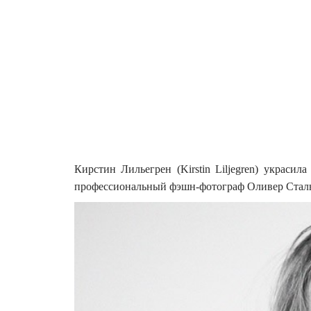
Кирстин Лильегрен (Kirstin Liljegren) украси
профессиональный фэшн-фотограф Оливер Стальма