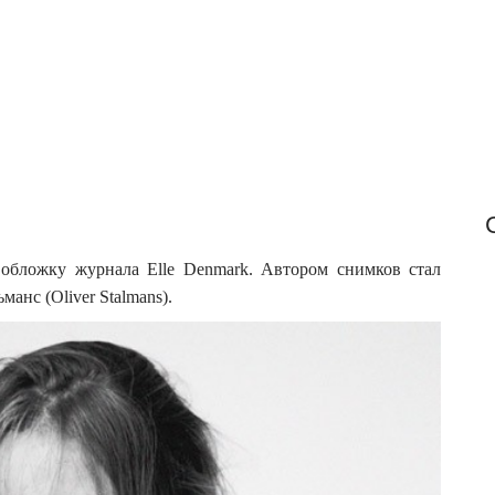
f
o
r
:
ла обложку журнала Elle Denmark. Автором снимков стал
нс (Oliver Stalmans).