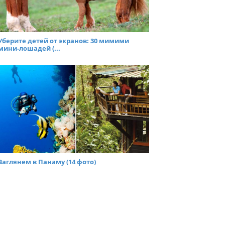
Уберите детей от экранов: 30 мимими
мини-лошадей (...
Заглянем в Панаму (14 фото)