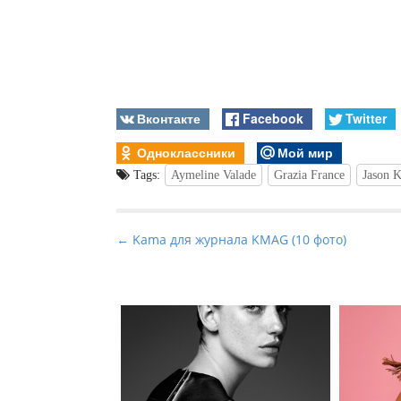
Вконтакте
Facebook
Twitter
Одноклассники
Мой мир
Tags:
Aymeline Valade
Grazia France
Jason 
P
← Kama для журнала KMAG (10 фото)
o
s
t
n
a
v