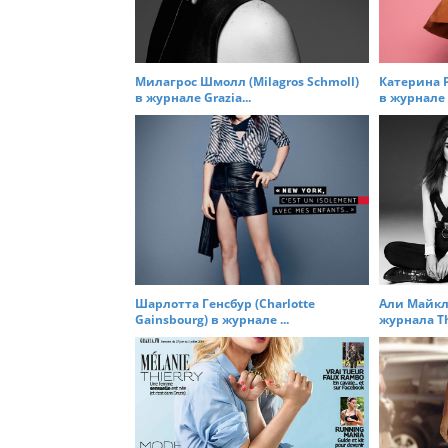
i
g
a
t
Милагрос Шмолл (Milagros Schmoll)
Катерина Р
в журнале Grazia...
в журнале G
i
o
n
Шарлотта Генсбур (Charlotte
Али Майкл 
Gainsbourg) в журнале ...
журнала The