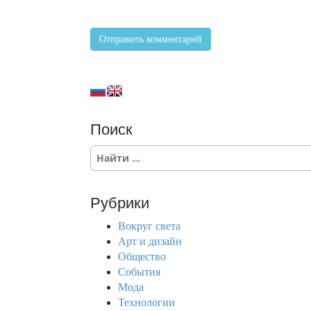
Поиск
S
e
a
r
Рубрики
c
h
Вокруг света
f
Арт и дизайн
o
Общество
r
События
:
Мода
Технологии