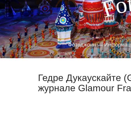
o
F
Фотоджоин — Информаци
Гедре Дукаускайте (G
журнале Glamour Fra