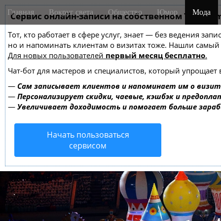
M
S
Главная
Вокруг света
Общество
Юмор
Мода
k
Сервис онлайн-записи на собственном Telegra
a
i
i
Тот, кто работает в сфере услуг, знает — без ведения зап
p
n
но и напоминать клиентам о визитах тоже. Нашли самы
t
m
Для новых пользователей
первый месяц бесплатно
.
o
e
c
Чат-бот для мастеров и специалистов, который упрощает 
o
n
—
Сам записывает клиентов и напоминает им о визит
n
u
—
Персонализирует скидки, чаевые, кэшбэк и предопла
t
—
Увеличивает доходимость и помогает больше зара
e
n
Начать пользоваться
t
сервисом