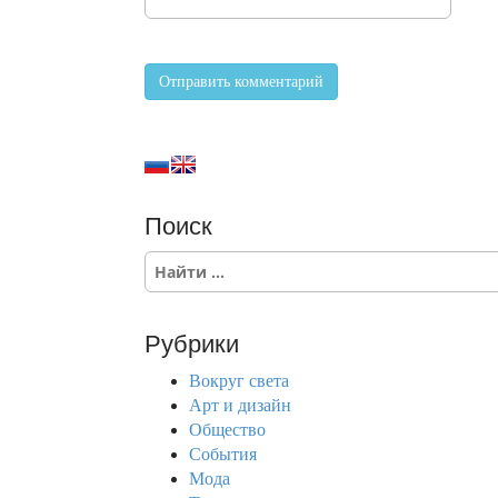
Поиск
S
e
a
r
Рубрики
c
h
Вокруг света
f
Арт и дизайн
o
Общество
r
События
:
Мода