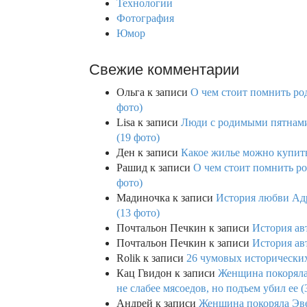
Технологии
Фотография
Юмор
Свежие комментарии
Ольга
к записи
О чем стоит помнить род
фото)
Lisa
к записи
Люди с родимыми пятнами,
(19 фото)
Ден
к записи
Какое жилье можно купить 
Рашид
к записи
О чем стоит помнить ро
фото)
Мадиночка
к записи
История любви Адр
(13 фото)
Почтальон Печкин
к записи
История ав
Почтальон Печкин
к записи
История ав
Rolik
к записи
26 чумовых исторических
Кац Гвидон
к записи
Женщина покоряла 
не слабее мясоедов, но подъем убил ее (
Андрей
к записи
Женщина покоряла Эвев