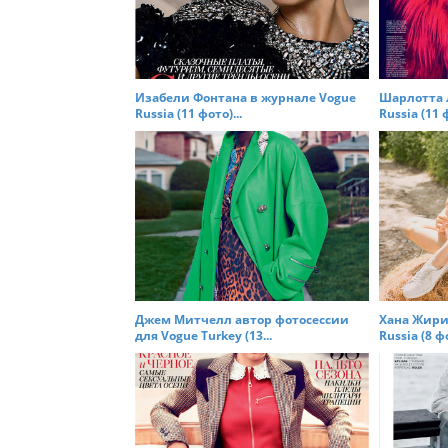
i
g
a
t
Изабели Фонтана в журнале Vogue
Шарлотта 
Russia (11 фото)...
Russia (11 ф
i
o
n
Джем Митчелл автор фотосессии
Хана Жири
для Vogue Turkey (13...
Russia (8 фо