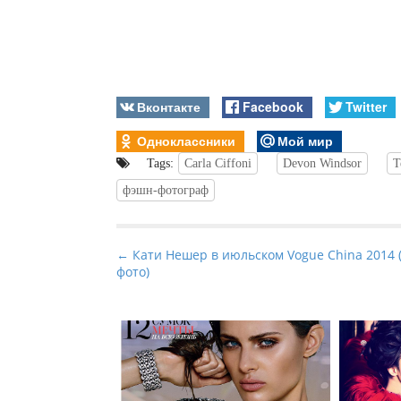
Вконтакте
Facebook
Twitter
Одноклассники
Мой мир
Tags:
Carla Ciffoni
Devon Windsor
T
фэшн-фотограф
P
← Кати Нешер в июльском Vogue China 2014 
фото)
o
s
t
n
a
v