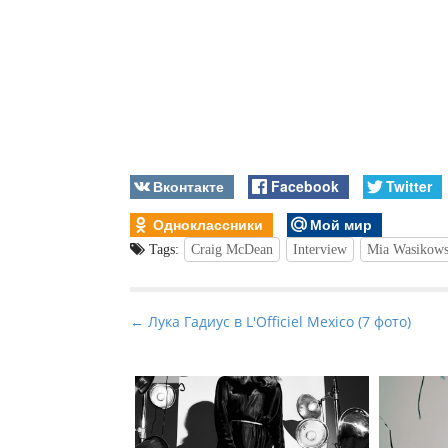
Вконтакте
Facebook
Twitter
Одноклассники
Мой мир
Tags:
Craig McDean
Interview
Mia Wasikow
P
← Лука Гадиус в L'Officiel Mexico (7 фото)
o
s
t
n