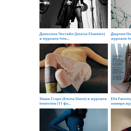
a
v
i
g
a
Джессика Честейн (Jessica Chastain)
Джулия Ноб
t
в журнале Inte...
журнале Int
i
o
n
Эмма Стоун (Emma Stone) в журнале
Elle Fanni
Interview (11 фо...
номере жур