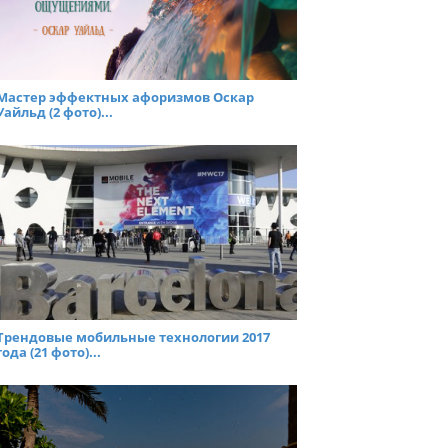
Мастер эффектных афоризмов Оскар
Уайльд (2 фото)...
Трендовые мобильные технологии 2017
года (21 фото)...