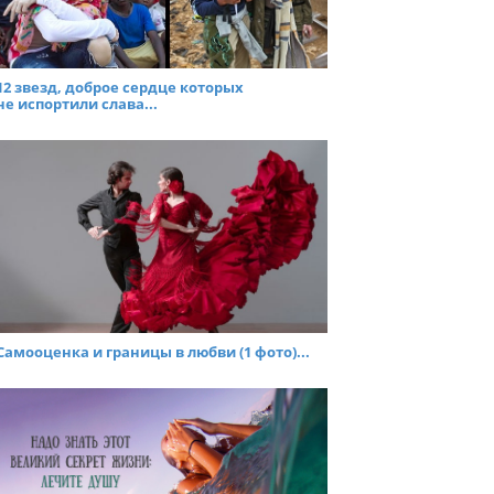
12 звезд, доброе сердце которых
не испортили слава...
Самооценка и границы в любви (1 фото)...