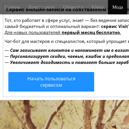
M
S
Главная
Вокруг света
Общество
Юмор
Мода
k
Сервис онлайн-записи на собственном Telegra
a
i
i
Тот, кто работает в сфере услуг, знает — без ведения за
p
n
самый бюджетный и оптимальный вариант:
сервис Visit
t
m
Для новых пользователей
первый месяц бесплатно
.
o
e
c
Чат-бот для мастеров и специалистов, который упрощает 
o
n
—
Сам записывает клиентов и напоминает им о визит
n
u
—
Персонализирует скидки, чаевые, кэшбэк и предопла
t
—
Увеличивает доходимость и помогает больше зара
e
n
Начать пользоваться
t
сервисом