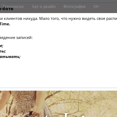
Технологии
Арт и дизайн
Фотография
18+
m-боте
писи клиентов никуда. Мало того, что нужно видеть свое ра
Time.
ведение записей:
е;
ты;
батывать;