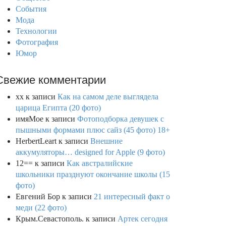
События
Мода
Технологии
Фотография
Юмор
Свежие комментарии
xx
к записи
Как на самом деле выглядела
царица Египта (20 фото)
имяМое
к записи
Фотоподборка девушек с
пышными формами плюс сайз (45 фото) 18+
HerbertLeart
к записи
Внешние
аккумуляторы… designed for Apple (9 фото)
12==
к записи
Как австралийские
школьники празднуют окончание школы (15
фото)
Евгений Бор
к записи
21 интересный факт о
меди (22 фото)
Крым.Севастополь.
к записи
Артек сегодня