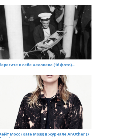
Берегите в себе человека (16 фото)...
Кейт Мосс (Kate Moss) в журнале AnOther (7