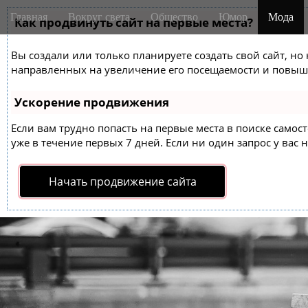
M
S
Главная
Вокруг света
Общество
Юмор
Мода
k
Как продвинуть сайт на первые места?
a
i
i
p
Вы создали или только планируете создать свой сайт, но 
n
t
направленных на увеличение его посещаемости и повыше
m
o
e
c
Ускорение продвижения
o
n
n
Если вам трудно попасть на первые места в поиске само
u
t
уже в течение первых 7 дней. Если ни один запрос у вас н
e
n
Начать продвижение сайта
t