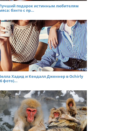
Лучший подарок истинным любителям
мяса: бэнто с пр...
Белла Хадид и Кендалл Дженнер в Ochirly
(6 фото)...