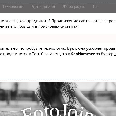
Технологии
Арт и дизайн
Фотография
18+
не знаете, как продвигать? Продвижение сайта – это не про
ние его позиций в поисковых системах.
стоятельно, попробуйте технологию
Буст
, она ускоряет прод
е продвинется в Топ10 за месяц, то в
SeoHammer
за бустер
J
o
t
o
o
i
F
n