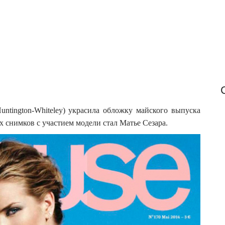
o
r
:
ntington-Whiteley) украсила обложку майского выпуска
х снимков с участием модели стал Матье Сезара.