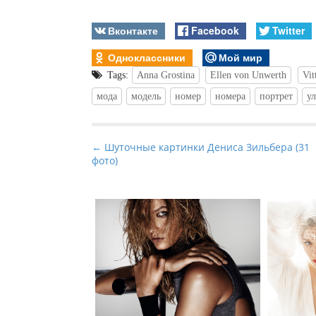
Вконтакте
Facebook
Twitter
Одноклассники
Мой мир
Tags:
Anna Grostina
Ellen von Unwerth
Vit
мода
модель
номер
номера
портрет
у
P
← Шуточные картинки Дениса Зильбера (31
фото)
o
s
t
n
a
v
i
g
a