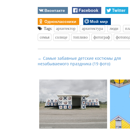
Вконтакте
Facebook
Twitter
Одноклассники
Мой мир
Tags:
архитектор
архитектура
люди
пл
семья
солнце
топливо
фотограф
фотопо
P
← Самые забавные детские костюмы для
незабываемого праздника (19 фото)
o
s
t
n
a
v
i
g
a