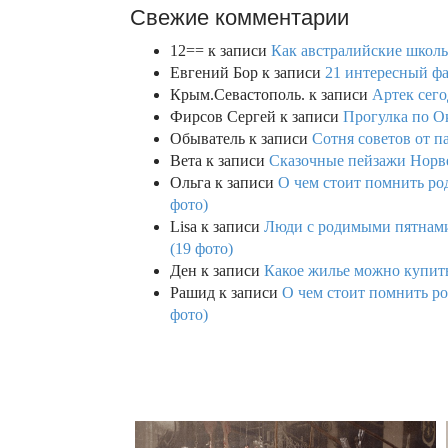
Свежие комментарии
12==
к записи
Как австралийские школь
Евгений Бор
к записи
21 интересный фа
Крым.Севастополь.
к записи
Артек сего
Фирсов Сергей
к записи
Прогулка по О
Обыватель
к записи
Сотня советов от п
Вета
к записи
Сказочные пейзажи Норве
Ольга
к записи
О чем стоит помнить род
фото)
Lisa
к записи
Люди с родимыми пятнами,
(19 фото)
Ден
к записи
Какое жилье можно купить 
Рашид
к записи
О чем стоит помнить ро
фото)