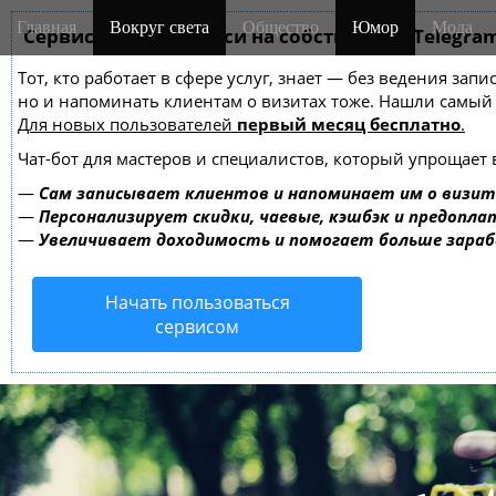
M
S
Главная
Вокруг света
Общество
Юмор
Мода
k
Сервис онлайн-записи на собственном Telegra
a
i
i
Тот, кто работает в сфере услуг, знает — без ведения зап
p
n
но и напоминать клиентам о визитах тоже. Нашли самы
t
m
Для новых пользователей
первый месяц бесплатно
.
o
e
c
Чат-бот для мастеров и специалистов, который упрощает 
o
n
—
Сам записывает клиентов и напоминает им о визит
n
u
—
Персонализирует скидки, чаевые, кэшбэк и предопла
t
—
Увеличивает доходимость и помогает больше зара
e
n
Начать пользоваться
t
сервисом