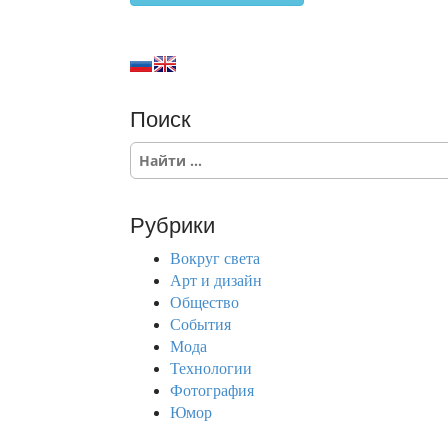
Поиск
S
e
a
r
Рубрики
c
h
Вокруг света
f
Арт и дизайн
o
Общество
r
События
:
Мода
Технологии
Фотография
Юмор