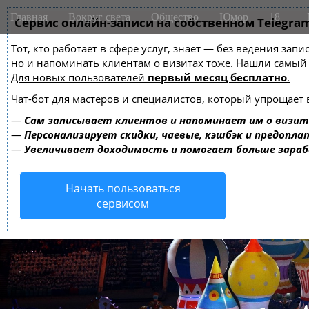
M
S
Главная
Вокруг света
Общество
Юмор
18+
k
Сервис онлайн-записи на собственном Telegra
a
i
i
Тот, кто работает в сфере услуг, знает — без ведения зап
p
n
но и напоминать клиентам о визитах тоже. Нашли самы
t
m
Для новых пользователей
первый месяц бесплатно
.
o
e
c
Чат-бот для мастеров и специалистов, который упрощает 
o
n
—
Сам записывает клиентов и напоминает им о визит
n
u
—
Персонализирует скидки, чаевые, кэшбэк и предопла
t
—
Увеличивает доходимость и помогает больше зара
e
n
Начать пользоваться
t
сервисом