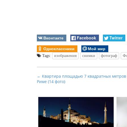
Вконтакте
Facebook
Twitter
Одноклассники
Мой мир
Tags:
изображения
снимки
фотограф
Фо
P
← Квартира площадью 7 квадратных метров
Риме (14 фото)
o
s
t
n
a
v