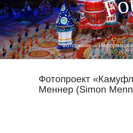
o
F
Фотоджоин — Информацион
Фотопроект «Камуфл
Меннер (Simon Menne