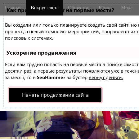
M
S
Главная
Вокруг света
Общество
Юмор
Мода
k
Как продвинуть сайт на первые места?
a
i
i
p
Вы создали или только планируете создать свой сайт, но 
n
t
процесс, а целый комплекс мероприятий, направленных 
m
o
поисковых системах.
e
c
o
n
Ускорение продвижения
n
u
t
Если вам трудно попасть на первые места в поиске само
десятки раз, а первые результаты появляются уже в течен
e
за месяц, то в
SeoHammer
за бустер
вернут деньги.
n
t
Начать продвижение сайта