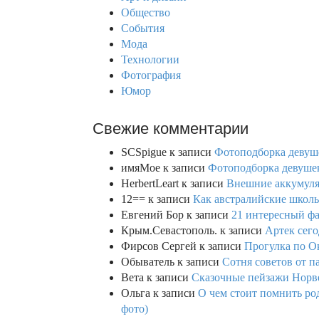
o
Общество
r
События
:
Мода
Технологии
Фотография
Юмор
Свежие комментарии
SCSpigue
к записи
Фотоподборка девуш
имяМое
к записи
Фотоподборка девушек
HerbertLeart
к записи
Внешние аккумулят
12==
к записи
Как австралийские школь
Евгений Бор
к записи
21 интересный фа
Крым.Севастополь.
к записи
Артек сего
Фирсов Сергей
к записи
Прогулка по О
Обыватель
к записи
Сотня советов от п
Вета
к записи
Сказочные пейзажи Норве
Ольга
к записи
О чем стоит помнить род
фото)