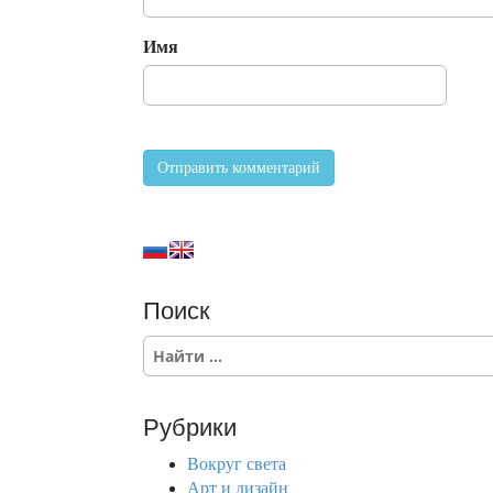
Имя
Поиск
S
e
a
r
Рубрики
c
h
Вокруг света
f
Арт и дизайн