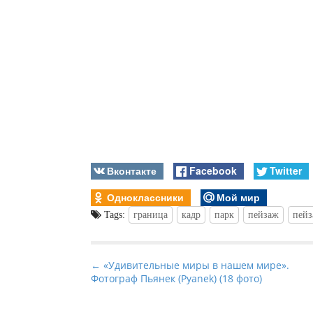
Вконтакте
Facebook
Twitter
Одноклассники
Мой мир
Tags:
граница
кадр
парк
пейзаж
пей
P
← «Удивительные миры в нашем мире».
Фотограф Пьянек (Pyanek) (18 фото)
o
s