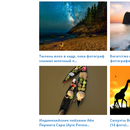
t
n
a
v
i
g
a
t
Тюлень влез в кадр, пока фотограф
Богатство
снимал млечный п...
фотографа 
i
o
n
Индонезийские пейзажи Айе
Силуэты Во
Пермата Сари (Ayie Perma...
(14 фото)...