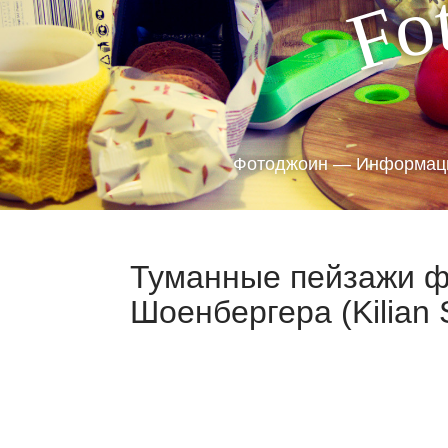
o
F
Фотоджоин — Информаци
Туманные пейзажи ф
Шоенбергера (Kilian 