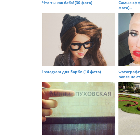
t
Что ты как баба! (30 фото)
Самые эфф
фото)...
i
o
n
Instagram для Барби (16 фото)
Фотографи
вовсе не ст