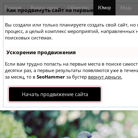
M
S
Главная
Вокруг света
Общество
Юмор
Мода
k
Как продвинуть сайт на первые места?
a
i
i
p
Вы создали или только планируете создать свой сайт, но 
n
t
процесс, а целый комплекс мероприятий, направленных 
m
o
поисковых системах.
e
c
o
n
Ускорение продвижения
n
u
t
Если вам трудно попасть на первые места в поиске само
десятки раз, а первые результаты появляются уже в течен
e
за месяц, то в
SeoHammer
за бустер
вернут деньги.
n
t
Начать продвижение сайта