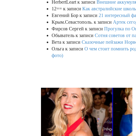
HerbertLeart
к записи
Внешние аккумулят
12==
к записи
Как австралийские школь
Евгений Бор
к записи
21 интересный фа
Крым.Севастополь.
к записи
Артек сего
Фирсов Сергей
к записи
Прогулка по О
Обыватель
к записи
Сотня советов от п
Вета
к записи
Сказочные пейзажи Норве
Ольга
к записи
О чем стоит помнить род
фото)