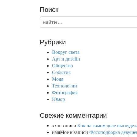
Поиск
S
e
a
r
Рубрики
c
h
Вокруг света
f
Арт и дизайн
o
Общество
r
События
:
Мода
Технологии
Фотография
Юмор
Свежие комментарии
xx
к записи
Как на самом деле выглядел
имяМое
к записи
Фотоподборка девушек