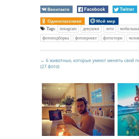
Вконтакте
Facebook
Twitter
Одноклассники
Мой мир
Tags:
instagram
девушки
лето
мобильны
фотоподборка
фотопроект
фотостори
чело
P
← 6 животных, которые умеют менять свой п
(27 фото)
o
s
t
n
a
v
i
g
a