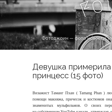
o
F
Фотоджоин — фото новости, и
Девушка примерила 
принцесс (15 фото)
Визажист Таманг Пхан ( Tamang Phan ) лю
помощи макияжа, причесок и костюмов она 
знаменитых мульфильмов.
О своих пере
на собственном YouTube-канале , утверждая, 