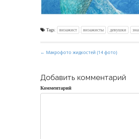
Tags:
визажист
визажисты
девушки
зна
P
← Макрофото жидкостей (14 фото)
o
s
t
Добавить комментарий
n
Комментарий
a
v
i
g
a
t