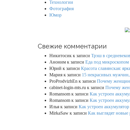
Технологии
Фотография
Юмор
Свежие комментарии
Никитосик
к записи
Трэш в средневеков
Аноним
к записи
Еда под микроскопом 
Юрий
к записи
Красота славянская: яр
Мария
к записи
15 некрасивых мужчин,
ProProdvizhEn
к записи
Почему женщины 
cabinet-login-mts.ru
к записи
Почему женщ
Romansom
к записи
Как устроен аккумул
Romansom
к записи
Как устроен аккумул
Илья
к записи
Как устроен аккумулятор 
MirkaSaw
к записи
Как выглядят новые 