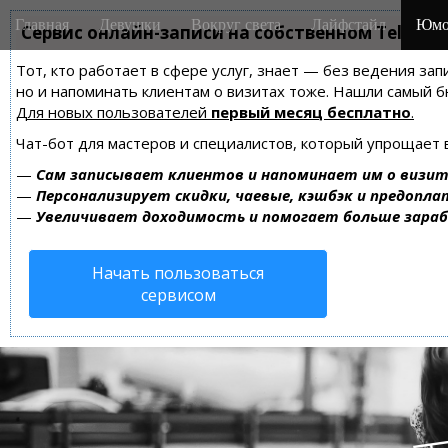
M
S
Главная
Девушки
Вокруг света
Лайфстайл
Юмо
k
Сервис онлайн-записи на собственном Telegra
a
i
i
Тот, кто работает в сфере услуг, знает — без ведения зап
p
n
но и напоминать клиентам о визитах тоже. Нашли самый
t
m
Для новых пользователей
первый месяц бесплатно
.
o
e
c
Чат-бот для мастеров и специалистов, который упрощает 
n
o
—
Сам записывает клиентов и напоминает им о визит
n
u
—
Персонализирует скидки, чаевые, кэшбэк и предопла
t
—
Увеличивает доходимость и помогает больше зара
e
n
Начать пользоваться
t
сервисом