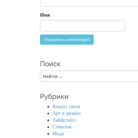
i
o
Имя
n
Поиск
S
e
a
r
Рубрики
c
h
Вокруг света
f
Арт и дизайн
o
Лайфстайл
r
События
:
Мода