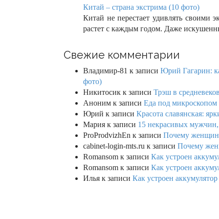
Китай – страна экстрима (10 фото)
Китай не перестает удивлять своими 
растет с каждым годом. Даже искуше
Свежие комментарии
Владимир-81
к записи
Юрий Гагарин: ка
фото)
Никитосик
к записи
Трэш в средневеков
Аноним
к записи
Еда под микроскопом 
Юрий
к записи
Красота славянская: яр
Мария
к записи
15 некрасивых мужчин,
ProProdvizhEn
к записи
Почему женщины 
cabinet-login-mts.ru
к записи
Почему женщ
Romansom
к записи
Как устроен аккумул
Romansom
к записи
Как устроен аккумул
Илья
к записи
Как устроен аккумулятор 