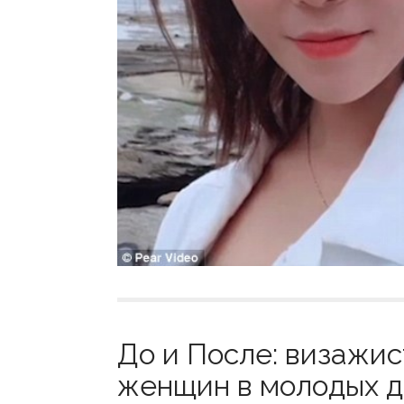
До и После: визажи
женщин в молодых де