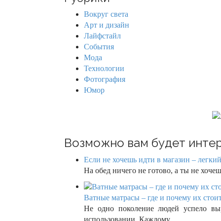
c
a
h
Вокруг света
f
v
Арт и дизайн
o
Лайфстайл
r
i
События
:
Мода
g
Технологии
Фотография
a
Юмор
t
i
o
Возможно вам будет интер
n
Если не хочешь идти в магазин – легкий
На обед ничего не готово, а ты не хоч
Ватные матрасы – где и почему их стоит
Не одно поколение людей успело вы
использовании. Каждому…