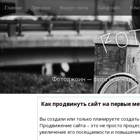
M
S
Главная
Девушки
Вокруг света
Лайфстайл
Юмо
k
a
i
i
p
n
o
t
F
m
o
e
c
n
o
n
u
t
e
n
Фотоджоин — фото новости, и
t
Как продвинуть сайт на первые ме
Вы создали или только планируете создать с
Продвижение сайта – это не просто процес
увеличение его посещаемости и повышение 