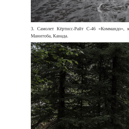
3. Самолет Кёртисс-Райт C-46 «Коммандо», 
Манитоба, Канада.