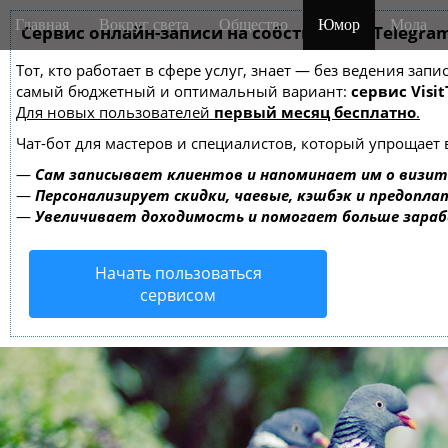
M
S
Главная
Вокруг света
Общество
Юмор
Мода
k
Сервис онлайн-записи на собственном Telegra
a
i
i
Тот, кто работает в сфере услуг, знает — без ведения за
p
n
самый бюджетный и оптимальный вариант:
сервис Visit
t
m
Для новых пользователей
первый месяц бесплатно
.
o
e
c
Чат-бот для мастеров и специалистов, который упрощает 
o
n
—
Сам записывает клиентов и напоминает им о визит
n
u
—
Персонализирует скидки, чаевые, кэшбэк и предопла
t
—
Увеличивает доходимость и помогает больше зара
e
n
Начать пользоваться
t
сервисом