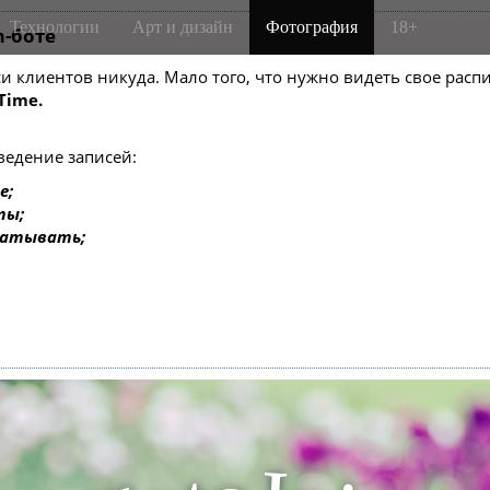
Технологии
Арт и дизайн
Фотография
18+
m-боте
писи клиентов никуда. Мало того, что нужно видеть свое ра
Time.
ведение записей:
е;
ты;
батывать;