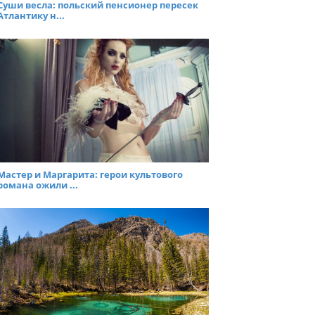
Суши весла: польский пенсионер пересек
Атлантику н...
Мастер и Маргарита: герои культового
романа ожили ...