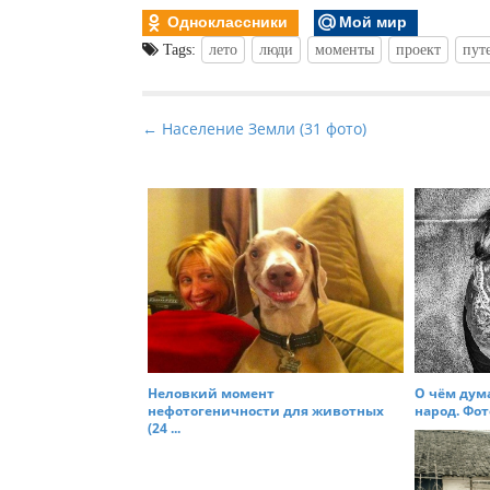
Одноклассники
Мой мир
Tags:
лето
люди
моменты
проект
пут
P
← Население Земли (31 фото)
o
s
t
n
a
v
i
g
a
Неловкий момент
О чём дум
t
нефотогеничности для животных
народ. Фот
(24 ...
i
o