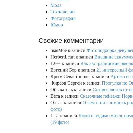
:
Мода
Технологии
Фотография
Юмор
Свежие комментарии
имяМое
к записи
Фотоподборка девушек
HerbertLeart
к записи
Внешние аккумулят
12==
к записи
Как австралийские школь
Евгений Бор
к записи
21 интересный фа
Крым.Севастополь.
к записи
Артек сего
Фирсов Сергей
к записи
Прогулка по О
Обыватель
к записи
Сотня советов от п
Вета
к записи
Сказочные пейзажи Норве
Ольга
к записи
О чем стоит помнить род
фото)
Lisa
к записи
Люди с родимыми пятнами,
(19 фото)