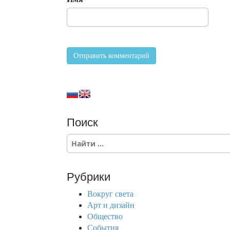
Поиск
S
e
a
r
Рубрики
c
h
Вокруг света
f
Арт и дизайн
o
Общество
r
События