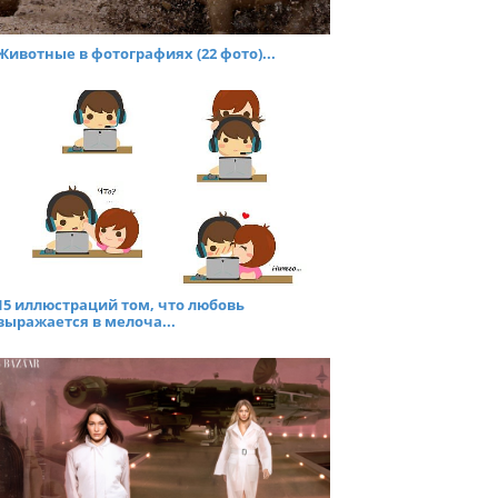
Животные в фотографиях (22 фото)...
15 иллюстраций том, что любовь
выражается в мелоча...