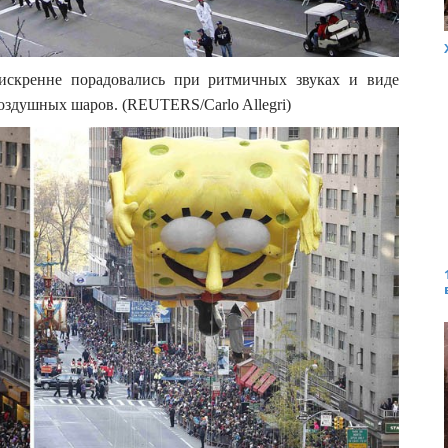
 искренне порадовались при ритмичных звуках и виде
оздушных шаров. (REUTERS/Carlo Allegri)