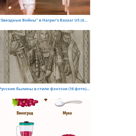
"Звездные Войны" в Harper’s Bazaar US (4...
Русские былины в стиле фэнтэзи (16 фото)...