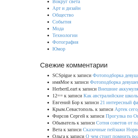
Вокруг света
f
Арт и дизайн
o
Общество
r
События
:
Мода
Технологии
Фотография
Юмор
Свежие комментарии
SCSpigue
к записи
Фотоподборка девуш
имяМое
к записи
Фотоподборка девушек
HerbertLeart
к записи
Внешние аккумулят
12==
к записи
Как австралийские школь
Евгений Бор
к записи
21 интересный фа
Крым.Севастополь.
к записи
Артек сего
Фирсов Сергей
к записи
Прогулка по О
Обыватель
к записи
Сотня советов от п
Вета
к записи
Сказочные пейзажи Норве
Ольга
к записи
О чем стоит помнить род