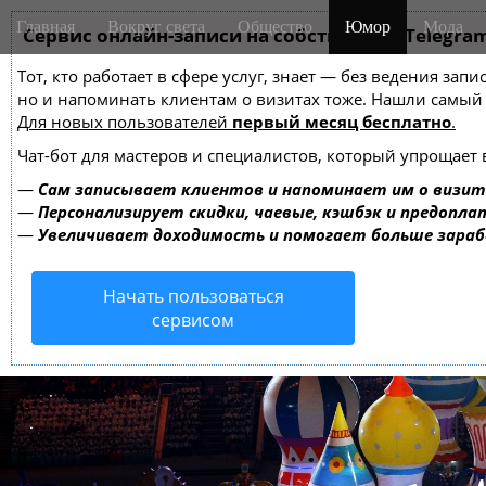
M
S
Главная
Вокруг света
Общество
Юмор
Мода
k
Сервис онлайн-записи на собственном Telegra
a
i
i
Тот, кто работает в сфере услуг, знает — без ведения зап
p
n
но и напоминать клиентам о визитах тоже. Нашли самы
t
m
Для новых пользователей
первый месяц бесплатно
.
o
e
c
Чат-бот для мастеров и специалистов, который упрощает 
o
n
—
Сам записывает клиентов и напоминает им о визит
n
u
—
Персонализирует скидки, чаевые, кэшбэк и предопла
t
—
Увеличивает доходимость и помогает больше зара
e
n
Начать пользоваться
t
сервисом