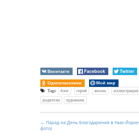
Вконтакте
Facebook
Twitter
Одноклассники
Мой мир
Tags:
блог
герой
жизнь
иллюстрация
родители
художник
P
← Парад на День Благодарения в Нью-Йорке 
фото)
o