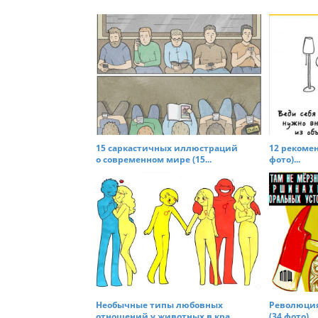
s
t
n
a
v
i
g
a
t
15 саркастичных иллюстраций
12 рекомен
о современном мире (15...
фото)...
i
o
n
Необычные типы любовных
Революция
отношений у животных в кра...
(34 фото)...