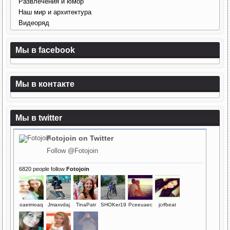
Развлечения и юмор
Наш мир и архитектура
Видеоряд
Мы в facebook
Мы в контакте
Мы в twitter
Fotojoin
on Twitter
Follow @Fotojoin
6820 people follow
Fotojoin
oaeimoaq
Jmaxvdaj
TinaPatr
SHOKer19
Pceeuaec
jcrfbeat