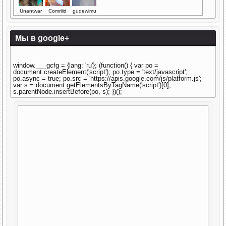
Unantwar
Comriiid
gudewimu
Мы в google+
window.___gcfg = {lang: 'ru'}; (function() { var po =
document.createElement('script'); po.type = 'text/javascript';
po.async = true; po.src = 'https://apis.google.com/js/platform.js';
var s = document.getElementsByTagName('script')[0];
s.parentNode.insertBefore(po, s); })();