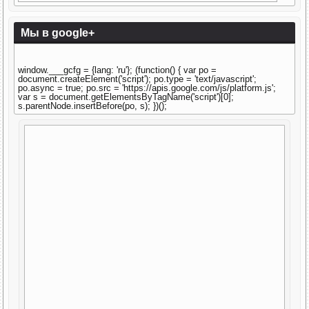
Мы в google+
window.___gcfg = {lang: 'ru'}; (function() { var po =
document.createElement('script'); po.type = 'text/javascript';
po.async = true; po.src = 'https://apis.google.com/js/platform.js';
var s = document.getElementsByTagName('script')[0];
s.parentNode.insertBefore(po, s); })();