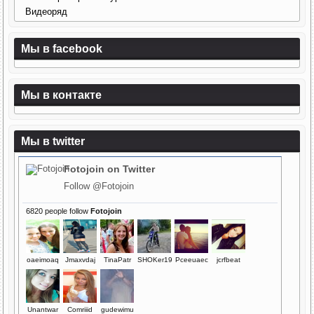
Видеоряд
Мы в facebook
Мы в контакте
Мы в twitter
Fotojoin
on Twitter
Follow @Fotojoin
6820 people follow
Fotojoin
oaeimoaq
Jmaxvdaj
TinaPatr
SHOKer19
Pceeuaec
jcrfbeat
Unantwar
Comriiid
gudewimu