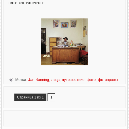
пяти континентах.
Метки:
Jan Banning
,
лица
,
путешествие
,
фото
,
фотопроект
Страница 1 из 1
1