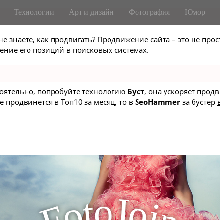
Технологии
Арт и дизайн
Фотография
Юмор
не знаете, как продвигать? Продвижение сайта – это не про
ние его позиций в поисковых системах.
стоятельно, попробуйте технологию
Буст
, она ускоряет прод
е продвинется в Топ10 за месяц, то в
SeoHammer
за бустер
J
o
t
o
o
i