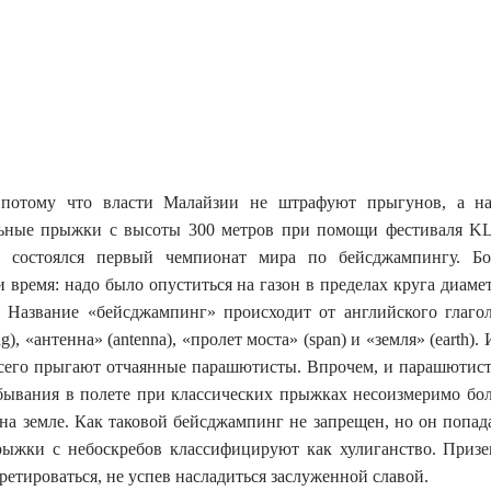
потому что власти Малайзии не штрафуют прыгунов, а на
льные прыжки с высоты 300 метров при помощи фестиваля K
состоялся первый чемпионат мира по бейсджампингу. Бо
 время: надо было опуститься на газон в пределах круга диаме
д. Название «бейсджампинг» происходит от английского глаго
g), «антенна» (antenna), «пролет моста» (span) и «земля» (earth).
 всего прыгают отчаянные парашютисты. Впрочем, и парашютис
ебывания в полете при классических прыжках несоизмеримо бо
на земле. Как таковой бейсджампинг не запрещен, но он попад
рыжки с небоскребов классифицируют как хулиганство. Призе
етироваться, не успев насладиться заслуженной славой.