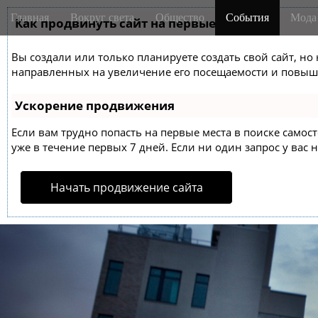
M
S
Главная
Вокруг света
Общество
События
Мода
k
Как продвинуть сайт на первые места?
a
i
i
p
Вы создали или только планируете создать свой сайт, но 
n
t
направленных на увеличение его посещаемости и повыше
m
o
e
c
Ускорение продвижения
o
n
n
Если вам трудно попасть на первые места в поиске само
u
t
уже в течение первых 7 дней. Если ни один запрос у вас н
e
n
Начать продвижение сайта
t