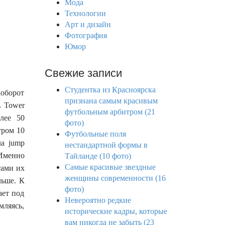
Мода
:
Технологии
Арт и дизайн
Фотография
Юмор
Свежие записи
Студентка из Красноярска
оборот
признана самым красивым
L Tower
футбольным арбитром (21
лее 50
фото)
тром 10
Футбольные поля
ла jump
нестандартной формы в
 Именно
Тайланде (10 фото)
Самые красивые звездные
тами их
женщины современности (16
льше. К
фото)
ает под
Невероятно редкие
мляясь,
исторические кадры, которые
вам никогда не забыть (23