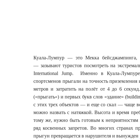
Куала-Лумпур — это Мекка бейсджампинга, 
— зазывают туристов посмотреть на экстрема
International Jump.
Именно в Куала-Лумпуре 
спортсменов прыгали на точность приземления и
метров и затратить на полёт от 4 до 6 секун
(«прыгать») и первых букв слов «здание» (buildin
с этих трех объектов — и еще со скал — чаще
можно назвать с натяжкой. Высота и время пр
тому же, нужно быть готовым к неприятностям 
ряд косвенных запретов. Во многих странах п
прыгун превращается в нарушителя и вынужден р