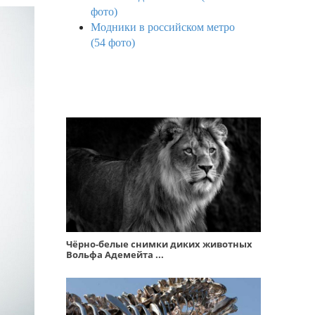
фото)
Модники в российском метро
(54 фото)
Чёрно-белые снимки диких животных
Вольфа Адемейта ...