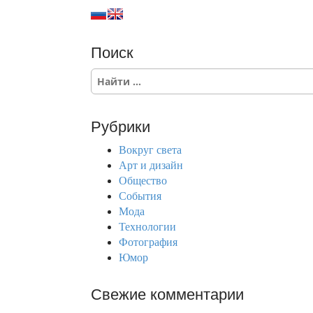
Поиск
S
e
a
r
Рубрики
c
h
Вокруг света
f
Арт и дизайн
o
Общество
r
События
:
Мода
Технологии
Фотография
Юмор
Свежие комментарии