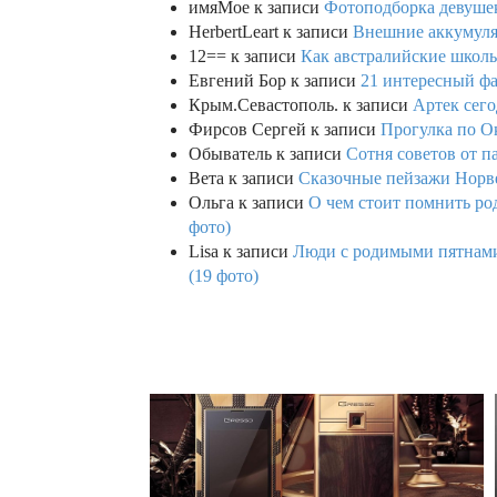
имяМое
к записи
Фотоподборка девушек
HerbertLeart
к записи
Внешние аккумулят
12==
к записи
Как австралийские школь
Евгений Бор
к записи
21 интересный фа
Крым.Севастополь.
к записи
Артек сего
Фирсов Сергей
к записи
Прогулка по О
Обыватель
к записи
Сотня советов от п
Вета
к записи
Сказочные пейзажи Норве
Ольга
к записи
О чем стоит помнить род
фото)
Lisa
к записи
Люди с родимыми пятнами,
(19 фото)