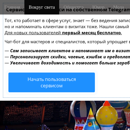
M
S
Главная
Вокруг света
Общество
Юмор
Мода
k
Сервис онлайн-записи на собственном Telegra
a
i
i
Тот, кто работает в сфере услуг, знает — без ведения зап
p
n
но и напоминать клиентам о визитах тоже. Нашли самы
t
m
Для новых пользователей
первый месяц бесплатно
.
o
e
c
Чат-бот для мастеров и специалистов, который упрощает 
o
n
—
Сам записывает клиентов и напоминает им о визит
n
u
—
Персонализирует скидки, чаевые, кэшбэк и предопла
t
—
Увеличивает доходимость и помогает больше зара
e
n
Начать пользоваться
t
сервисом