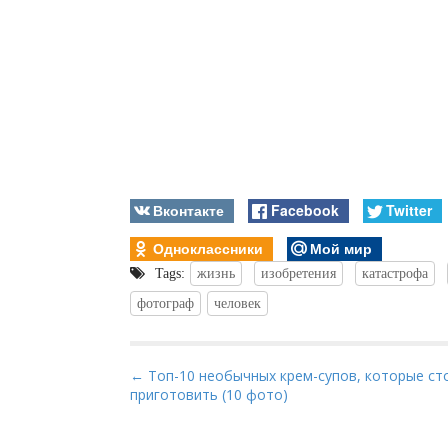
Вконтакте
Facebook
Twitter
Одноклассники
Мой мир
Tags:
жизнь
изобретения
катастрофа
фотограф
человек
P
← Топ-10 необычных крем-супов, которые ст
приготовить (10 фото)
o
s