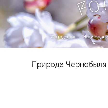
o
F
Фотоджоин — Информацио
Природа Чернобыля в