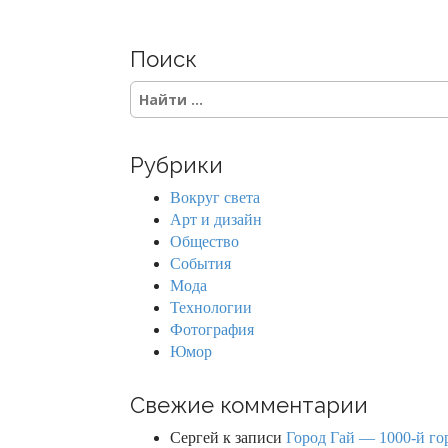
Поиск
S
e
a
r
Рубрики
c
h
Вокруг света
f
Арт и дизайн
o
Общество
r
События
:
Мода
Технологии
Фотография
Юмор
Свежие комментарии
Сергей
к записи
Город Гай — 1000-й го