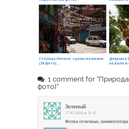
Столица Непала: сцены из жизни
Девушка б
(38 фото)...
на Бали и 
1 comment for “
Природа 
фото)
”
Зеленый
17.05.2016 at 11:47
Фотки отличные, комментатора