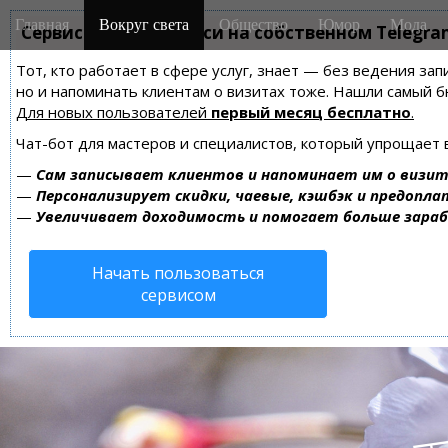
M
S
Главная
Вокруг света
Общество
Юмор
Мода
k
Сервис онлайн-записи на собственном Telegra
a
i
i
Тот, кто работает в сфере услуг, знает — без ведения зап
p
n
но и напоминать клиентам о визитах тоже. Нашли самый
t
m
Для новых пользователей
первый месяц бесплатно
.
o
e
c
Чат-бот для мастеров и специалистов, который упрощает 
n
o
—
Сам записывает клиентов и напоминает им о визит
n
u
—
Персонализирует скидки, чаевые, кэшбэк и предопла
t
—
Увеличивает доходимость и помогает больше зара
e
n
Начать пользоваться
t
сервисом