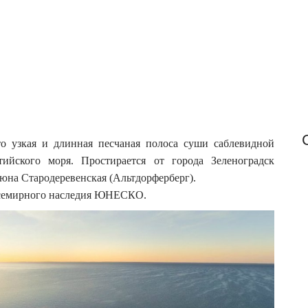
f
o
r
:
то узкая и длинная песчаная полоса суши саблевидной
йского моря. Простирается от города Зеленоградск
юна Стародеревенская (Альтдорферберг).
 Всемирного наследия ЮНЕСКО.