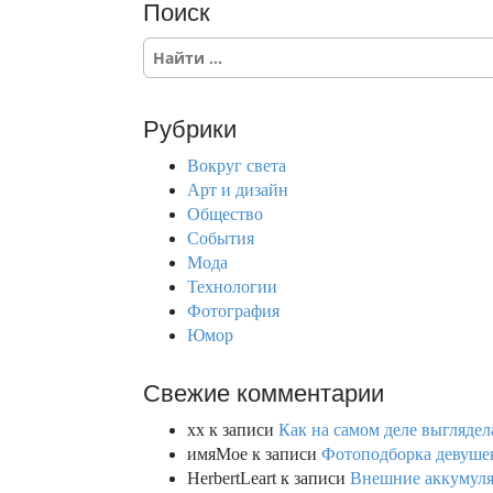
Поиск
S
e
a
r
Рубрики
c
h
Вокруг света
f
Арт и дизайн
o
Общество
r
События
:
Мода
Технологии
Фотография
Юмор
Свежие комментарии
xx
к записи
Как на самом деле выглядел
имяМое
к записи
Фотоподборка девушек
HerbertLeart
к записи
Внешние аккумулят