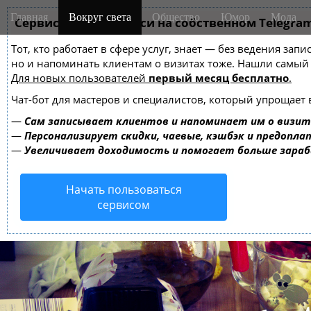
M
S
Главная
Вокруг света
Общество
Юмор
Мода
k
Сервис онлайн-записи на собственном Telegra
a
i
i
Тот, кто работает в сфере услуг, знает — без ведения зап
p
n
но и напоминать клиентам о визитах тоже. Нашли самы
t
m
Для новых пользователей
первый месяц бесплатно
.
o
e
c
Чат-бот для мастеров и специалистов, который упрощает 
o
n
—
Сам записывает клиентов и напоминает им о визит
n
u
—
Персонализирует скидки, чаевые, кэшбэк и предопла
t
—
Увеличивает доходимость и помогает больше зара
e
n
Начать пользоваться
t
сервисом