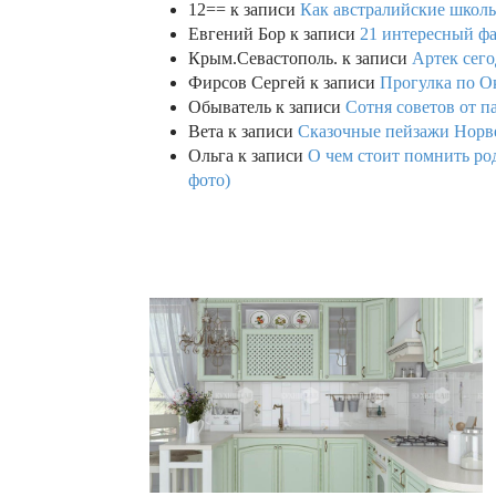
12==
к записи
Как австралийские школь
Евгений Бор
к записи
21 интересный фа
Крым.Севастополь.
к записи
Артек сего
Фирсов Сергей
к записи
Прогулка по О
Обыватель
к записи
Сотня советов от п
Вета
к записи
Сказочные пейзажи Норве
Ольга
к записи
О чем стоит помнить род
фото)