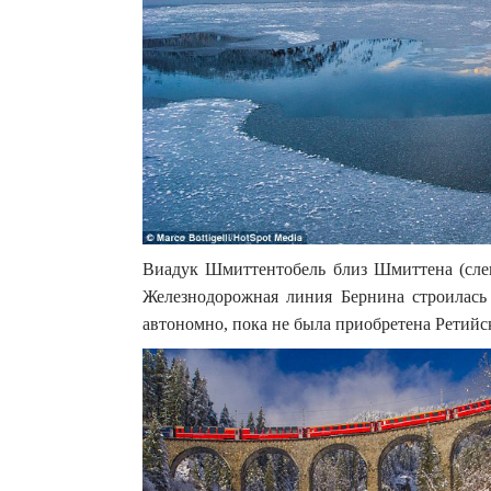
Виадук Шмиттентобель близ Шмиттена (слев
Железнодорожная линия Бернина строилась 
автономно, пока не была приобретена Ретийс