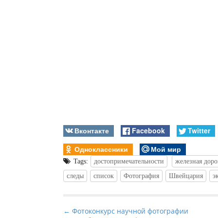
Вконтакте
Facebook
Twitter
Одноклассники
Мой мир
Tags:
достопримечательности
железная доро
следы
список
Фотография
Швейцария
э
P
← Фотоконкурс научной фотографии