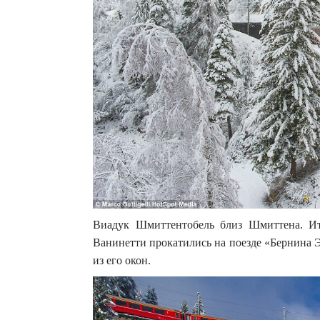
Виадук Шмиттентобель близ Шмиттена. И
Ванинетти прокатились на поезде «Бернина 
из его окон.