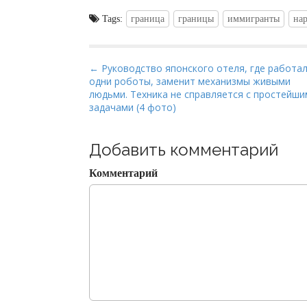
Tags:
граница
границы
иммигранты
на
P
← Руководство японского отеля, где работа
одни роботы, заменит механизмы живыми
o
людьми. Техника не справляется с простейши
s
задачами (4 фото)
t
n
Добавить комментарий
a
v
Комментарий
i
g
a
t
i
o
n