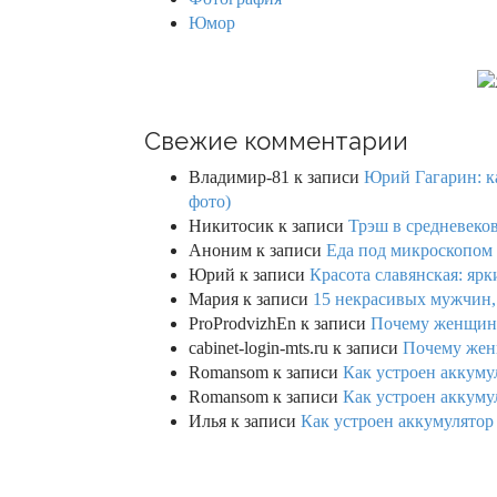
Юмор
Свежие комментарии
Владимир-81
к записи
Юрий Гагарин: ка
фото)
Никитосик
к записи
Трэш в средневеков
Аноним
к записи
Еда под микроскопом 
Юрий
к записи
Красота славянская: яр
Мария
к записи
15 некрасивых мужчин,
ProProdvizhEn
к записи
Почему женщины 
cabinet-login-mts.ru
к записи
Почему женщ
Romansom
к записи
Как устроен аккумул
Romansom
к записи
Как устроен аккумул
Илья
к записи
Как устроен аккумулятор 