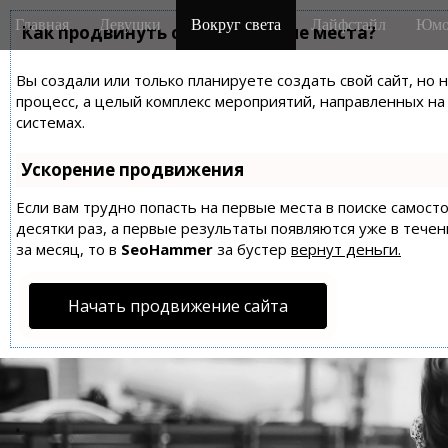
M
S
Главная
Девушки
Вокруг света
Лайфстайл
Юмо
k
Как продвинуть сайт на первые места?
a
i
i
p
Вы создали или только планируете создать свой сайт, но 
n
t
процесс, а целый комплекс мероприятий, направленных н
m
o
системах.
e
c
n
o
Ускорение продвижения
n
u
t
Если вам трудно попасть на первые места в поиске самос
десятки раз, а первые результаты появляются уже в течен
e
за месяц, то в
SeoHammer
за бустер
вернут деньги.
n
t
Начать продвижение сайта