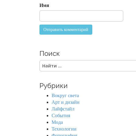
Имя
Поиск
S
e
a
r
Рубрики
c
h
Вокруг света
f
Арт и дизайн
o
Лайфстайл
r
События
:
Мода
Технологии
Фотография