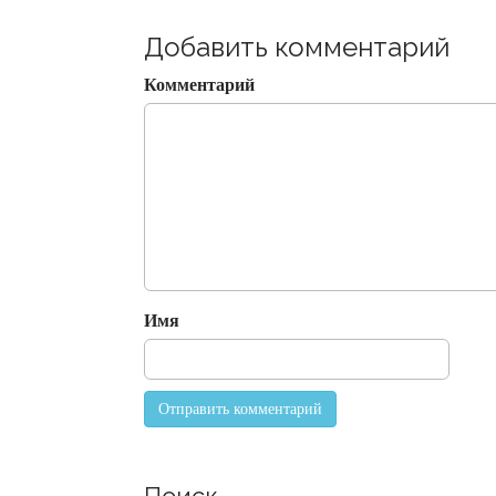
t
Добавить комментарий
n
a
Комментарий
v
i
g
a
t
i
o
n
Имя
Поиск