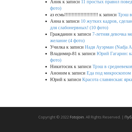
Аник
к записи
11 простых правил повед
фото)
аз есмь!!!!!!!!!!!!!!!!!!!!!!!
к записи
Трэш в
Анна
к записи
10 жутких кадров, сдел
для слабонервных! (10 фото)
Гражданин
к записи
7-летняя девочка м
желание (4 фото)
Училка
к записи
Надя Ауэрман (Nadja Au
Владимир-81
к записи
Юрий Гагарин: ка
фото)
Никитосик
к записи
Трэш в средневеков
Аноним
к записи
Еда под микроскопом 
Юрий
к записи
Красота славянская: яр
Copyright © 2022
FotoJoin
. All Rights Reserved. |
Пуб