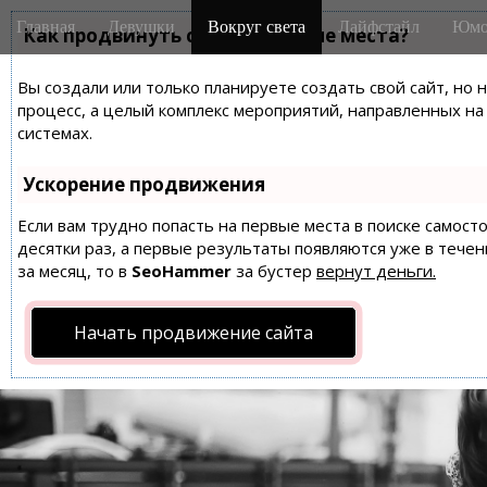
M
S
Главная
Девушки
Вокруг света
Лайфстайл
Юмо
k
Как продвинуть сайт на первые места?
a
i
i
p
Вы создали или только планируете создать свой сайт, но 
n
t
процесс, а целый комплекс мероприятий, направленных н
m
o
системах.
e
c
n
o
Ускорение продвижения
n
u
t
Если вам трудно попасть на первые места в поиске самос
десятки раз, а первые результаты появляются уже в течен
e
за месяц, то в
SeoHammer
за бустер
вернут деньги.
n
t
Начать продвижение сайта