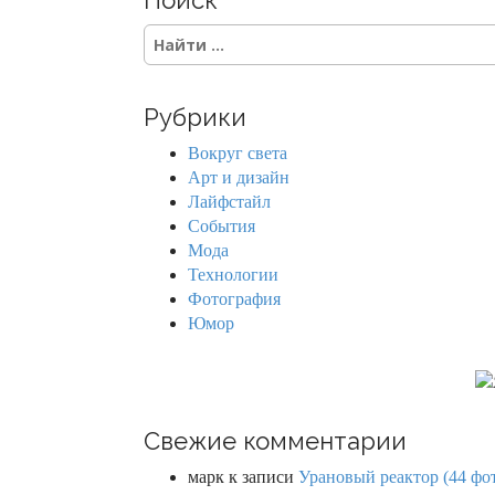
S
e
a
r
Рубрики
c
h
Вокруг света
f
Арт и дизайн
o
Лайфстайл
r
События
:
Мода
Технологии
Фотография
Юмор
Свежие комментарии
марк
к записи
Урановый реактор (44 фо