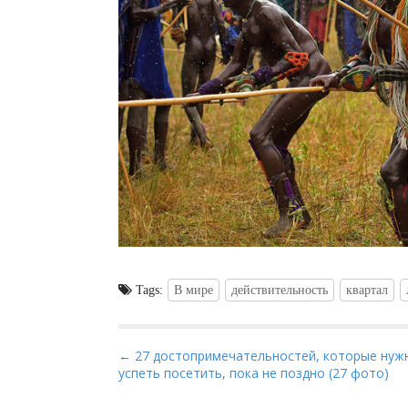
Tags:
В мире
действительность
квартал
P
← 27 достопримечательностей, которые нуж
успеть посетить, пока не поздно (27 фото)
o
s