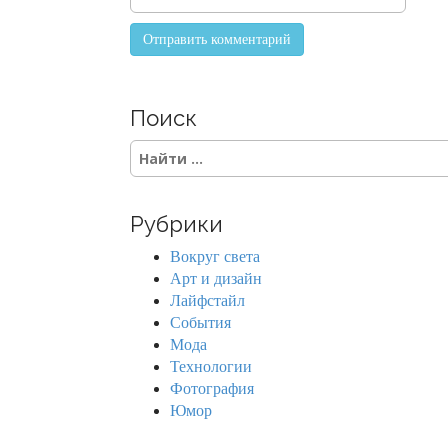
Поиск
S
e
a
r
Рубрики
c
h
Вокруг света
f
Арт и дизайн
o
Лайфстайл
r
События
:
Мода
Технологии
Фотография
Юмор