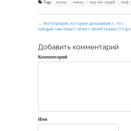
Tags:
жизнь
имена
мир без людей
миф
P
← Фотографии, которые доказывают, что
каждый сам пишет сюжет своей сказки (14 фо
o
s
t
Добавить комментарий
n
Комментарий
a
v
i
g
a
t
i
o
Имя
n