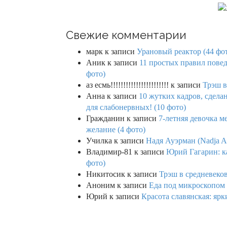
Свежие комментарии
марк
к записи
Урановый реактор (44 фо
Аник
к записи
11 простых правил повед
фото)
аз есмь!!!!!!!!!!!!!!!!!!!!!!!
к записи
Трэш в
Анна
к записи
10 жутких кадров, сдел
для слабонервных! (10 фото)
Гражданин
к записи
7-летняя девочка м
желание (4 фото)
Училка
к записи
Надя Ауэрман (Nadja Au
Владимир-81
к записи
Юрий Гагарин: ка
фото)
Никитосик
к записи
Трэш в средневеков
Аноним
к записи
Еда под микроскопом 
Юрий
к записи
Красота славянская: яр