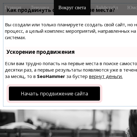
M
S
Главная
Девушки
Вокруг света
Лайфстайл
Юмо
k
Как продвинуть сайт на первые места?
a
i
i
p
Вы создали или только планируете создать свой сайт, но 
n
t
процесс, а целый комплекс мероприятий, направленных н
m
o
системах.
e
c
n
o
Ускорение продвижения
n
u
t
Если вам трудно попасть на первые места в поиске самос
десятки раз, а первые результаты появляются уже в течен
e
за месяц, то в
SeoHammer
за бустер
вернут деньги.
n
t
Начать продвижение сайта