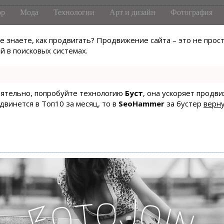
р
Мода
Технологии
Арт и дизайн
Фотография
не знаете, как продвигать? Продвижение сайта – это не про
 в поисковых системах.
тоятельно, попробуйте технологию
Буст
, она ускоряет продв
одвинется в Топ10 за месяц, то в
SeoHammer
за бустер
верну
J
o
t
o
o
i
F
n