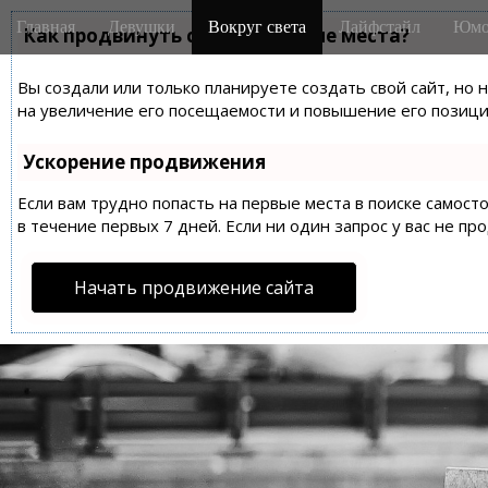
M
S
Главная
Девушки
Вокруг света
Лайфстайл
Юмо
k
Как продвинуть сайт на первые места?
a
i
i
p
Вы создали или только планируете создать свой сайт, но 
n
t
на увеличение его посещаемости и повышение его позиций
m
o
e
c
Ускорение продвижения
n
o
n
Если вам трудно попасть на первые места в поиске самос
u
t
в течение первых 7 дней. Если ни один запрос у вас не пр
e
n
Начать продвижение сайта
t