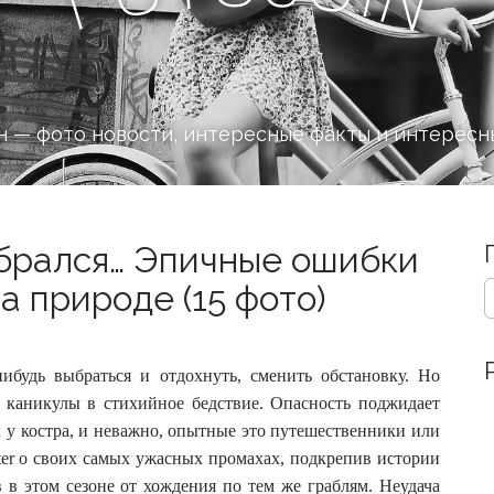
 — фото новости, интересные факты и интересн
обрался… Эпичные ошибки
S
а природе (15 фото)
e
a
r
c
нибудь выбраться и отдохнуть, сменить обстановку. Но
h
 каникулы в стихийное бедствие.
Опасность поджидает
f
 у костра, и неважно, опытные это путешественники или
o
ter о своих самых ужасных промахах, подкрепив истории
r
:
 в этом сезоне от хождения по тем же граблям. Неудача