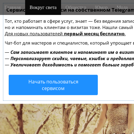
M
S
Главная
Вокруг света
Общество
Юмор
Мода
k
Сервис онлайн-записи на собственном Telegra
a
i
i
Тот, кто работает в сфере услуг, знает — без ведения зап
p
n
но и напоминать клиентам о визитах тоже. Нашли самы
t
m
Для новых пользователей
первый месяц бесплатно
.
o
e
c
Чат-бот для мастеров и специалистов, который упрощает 
o
n
—
Сам записывает клиентов и напоминает им о визит
n
u
—
Персонализирует скидки, чаевые, кэшбэк и предопла
t
—
Увеличивает доходимость и помогает больше зара
e
n
Начать пользоваться
t
сервисом