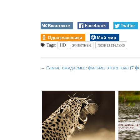
Вконтакте
Facebook
Twitter
Одноклассники
Мой мир
Tags:
HD
животные
познавательно
P
← Cамые ожидаемые фильмы этого года (7 фо
o
s
t
n
a
v
i
g