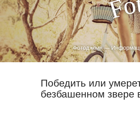
o
F
Фотоджоин — Информаци
Победить или умерет
безбашенном звере 