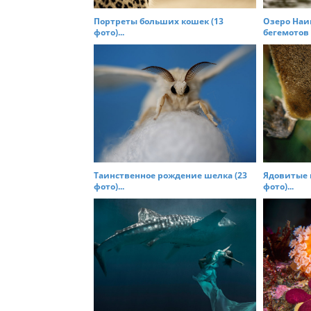
a
t
Портреты больших кошек (13
Озеро Наив
фото)...
бегемотов (
i
o
n
Таинственное рождение шелка (23
Ядовитые 
фото)...
фото)...