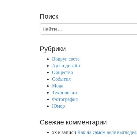
Поиск
S
e
a
r
Рубрики
c
h
Вокруг света
f
Арт и дизайн
o
Общество
r
События
:
Мода
Технологии
Фотография
Юмор
Свежие комментарии
xx
к записи
Как на самом деле выглядел