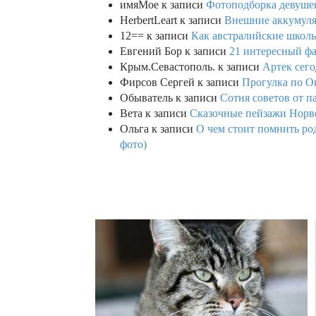
имяМое
к записи
Фотоподборка девушек
HerbertLeart
к записи
Внешние аккумулят
12==
к записи
Как австралийские школь
Евгений Бор
к записи
21 интересный фа
Крым.Севастополь.
к записи
Артек сего
Фирсов Сергей
к записи
Прогулка по О
Обыватель
к записи
Сотня советов от п
Вета
к записи
Сказочные пейзажи Норве
Ольга
к записи
О чем стоит помнить род
фото)